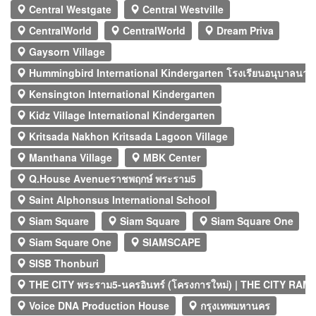
Central Westgate
Central Westville
CentralWorld
CentralWorld
Dream Priva
Gaysorn Village
Hummingbird International Kindergarten โรงเรียนอนุบาลนานาชา
Kensington International Kindergarten
Kidz Village International Kindergarten
Kritsada Nakhon Kritsada Lagoon Village
Manthana Village
MBK Center
Q.House Avenueราชพฤกษ์ พระราม5
Saint Alphonsus International School
Siam Square
Siam Square
Siam Square One
Siam Square One
SIAMSCAPE
SISB Thonburi
THE CITY พระราม5-นครอินทร์ (โครงการใหม่) | THE CITY RA
Voice DNA Production House
กรุงเทพมหานคร