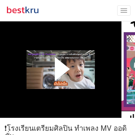
❗โรงเรียนเตรียมศิลปิน ทำเพลง MV ออดิ