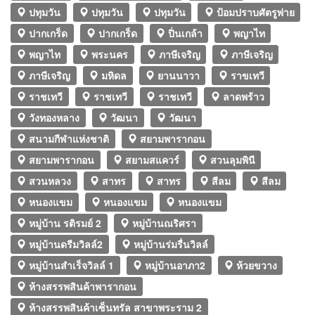
ปทุมวัน
ปทุมวัน
ปทุมวัน
ป้อมปราบศัตรูพ่าย
ปากเกร็ด
ปากเกร็ด
ปิ่นเกล้า
พญาไท
พญาไท
พระนคร
ภาษีเจริญ
ภาษีเจริญ
ภาษีเจริญ
มหิดล
ยานนาวา
ราขเทวี
ราชเทวี
ราชเทวี
ราชเทวี
ลาดพร้าว
วังทองหลาง
วัฒนา
วัฒนา
สนามกีฬาแห่งชาติ
สยามพารากอน
สยามพารากอน
สยามสแควร์
สวนลุมพินี
สวนหลวง
สาทร
สาทร
สีลม
สีลม
หนองแขม
หนองแขม
หนองแขม
หมู่บ้าน รติรมย์ 2
หมู่บ้านณริศรา
หมู่บ้านดรีมวิลล์2
หมู่บ้านร่มรื่นวิลล์
หมู่บ้านสำเร็จวิลล์ 1
หมู่บ้านอาภา2
ห้วยขวาง
ห้างสรรพสินค้าพารากอน
ห้างสรรพสินค้าเซ็นทรัล สาขาพระราม 2