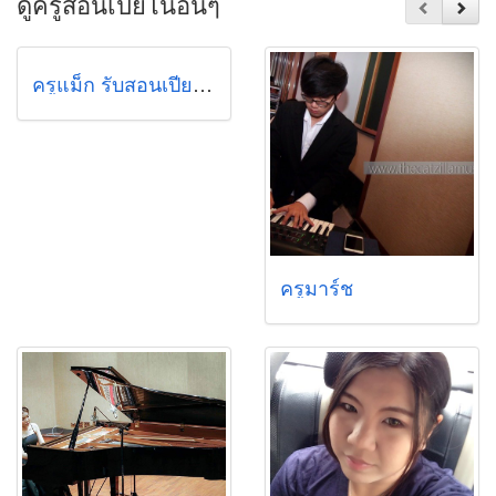
ดูครูสอนเปียโนอื่นๆ
ครูแม็ก รับสอนเปียโน เกียรตินิยมอันดับ 1 มหาวิทยาลัยเกษตรศาสตร์
ครูมาร์ช