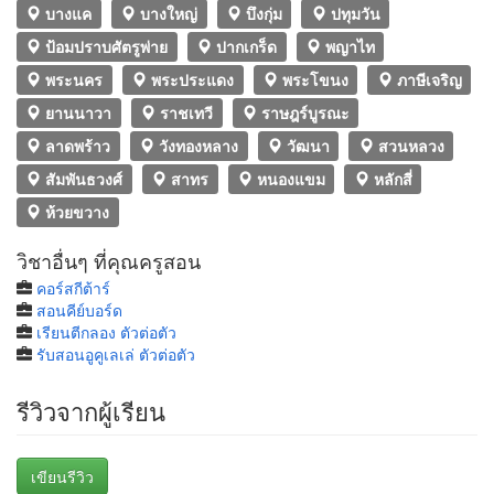
บางแค
บางใหญ่
บึงกุ่ม
ปทุมวัน
ป้อมปราบศัตรูพ่าย
ปากเกร็ด
พญาไท
พระนคร
พระประแดง
พระโขนง
ภาษีเจริญ
ยานนาวา
ราชเทวี
ราษฎร์บูรณะ
ลาดพร้าว
วังทองหลาง
วัฒนา
สวนหลวง
สัมพันธวงศ์
สาทร
หนองแขม
หลักสี่
ห้วยขวาง
วิชาอื่นๆ ที่คุณครูสอน
คอร์สกีต้าร์
สอนคีย์บอร์ด
เรียนตีกลอง ตัวต่อตัว
รับสอนอูคูเลเล่ ตัวต่อตัว
รีวิวจากผู้เรียน
เขียนรีวิว