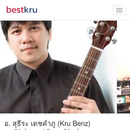
อ. สุธีระ เดชคำภู (Kru Benz)