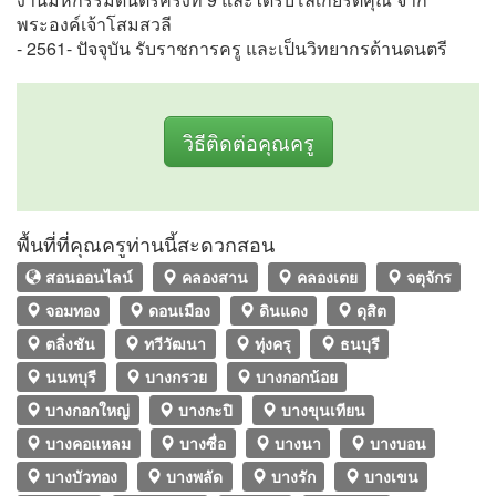
พระองค์เจ้าโสมสวลี
- 2561- ปัจจุบัน รับราชการครู และเป็นวิทยากรด้านดนตรี
วิธีติดต่อคุณครู
พื้นที่ที่คุณครูท่านนี้สะดวกสอน
สอนออนไลน์
คลองสาน
คลองเตย
จตุจักร
จอมทอง
ดอนเมือง
ดินแดง
ดุสิต
ตลิ่งชัน
ทวีวัฒนา
ทุ่งครุ
ธนบุรี
นนทบุรี
บางกรวย
บางกอกน้อย
บางกอกใหญ่
บางกะปิ
บางขุนเทียน
บางคอแหลม
บางซื่อ
บางนา
บางบอน
บางบัวทอง
บางพลัด
บางรัก
บางเขน