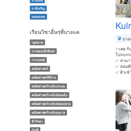
บางบอน
ภาษีเจริญ
หนองแขม
Kul
เรียนวิชาอื่นๆที่บางแค
บาง
กฏหมาย
✨เคย รับ
การสอนเด็กพิเศษ
โปรแกรม
✅ สามาร
การแพทย์
✅ สอนศ
คณิตศาสตร์
✅ ติวเข้
คณิตศาสตร์ที่บ้าน
คณิตศาสตร์ระดับประถม
คณิตศาสตร์ระดับมัธยมต้น
คณิตศาสตร์ระดับมัธยมปลาย
คณิตศาสตร์ระดับอนุบาล
ชีววิทยา
บัญชี