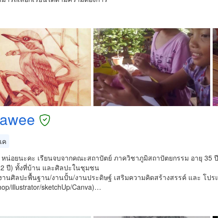
pawee
แค
่ะ หน่อยนะคะ เรียนจบจากคณะสถาปัตย์ ภาควิชาภูมิสถาปัตยกรรม อายุ 35
12 ปี) ทั้งที่บ้าน และศิลปะในชุมชน
งานศิลปะพื้นฐาน/งานปั้น/งานประดิษฐ์ เสริมความคิดสร้างสรรค์ และ โปร
hop/illustrator/sketchUp/Canva)…