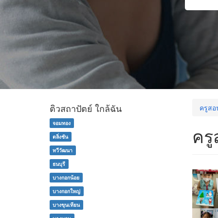
ติวสถาปัตย์ ใกล้ฉัน
ครูสอ
จอมทอง
ครู
ตลิ่งชัน
ทวีวัฒนา
ธนบุรี
บางกอกน้อย
บางกอกใหญ่
บางขุนเทียน