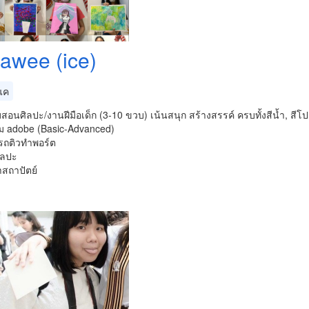
rawee (ice)
แค
สอนศิลปะ/งานฝีมือเด็ก (3-10 ขวบ) เน้นสนุก สร้างสรรค์ ครบทั้งสีน้ำ, ส
 adobe (Basic-Advanced)
ถติวทำพอร์ต
ิลปะ
าสถาปัตย์