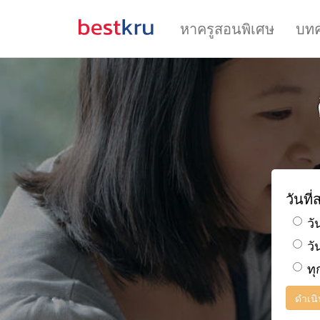
หาครูสอนพิเศษ
บท
วันที
วั
วั
ทุ
ดำเน