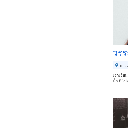
วรร
บาง
เราเรีย
น้ำ สีโ