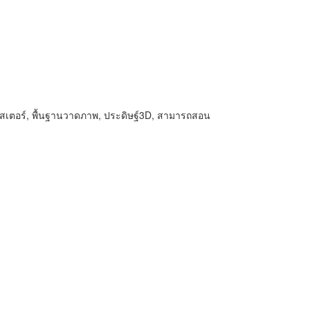
ีโปสเตอร์, พื้นฐานวาดภาพ, ประดิษฐ์3D, สามารถสอน