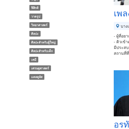
ฟิสิกส์
เพล
วาดรูป
วิทยาศาสตร์
บาง
ศิลปะ
- ผู้ที่อ
- ติวเข
ศิลปะสำหรับผู้ใหญ่
มีประสบ
ศิลปะสำหรับเด็ก
สถานที่
เคมี
เศรษฐศาสตร์
แคลคูลัส
อรท