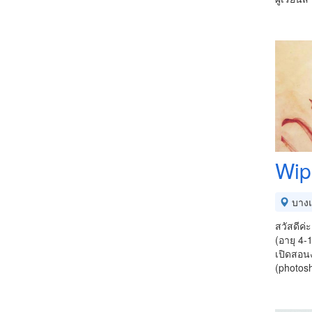
Wi
บาง
สวัสดีค
(อายุ 4-
เปิดสอน
(photos