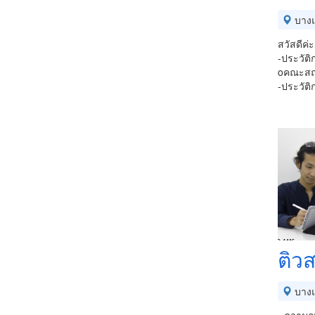
บาง
สวัสดีค่
-ประวัติ
oคณะสถา
-ประวัต
ติวส
บาง