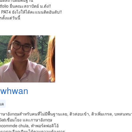
ัดสถาปัตย์พื้นฐาน
tfolio ยื่นคณะสถาปัตย์ ม.ดัง!!
 PAT4 ยังไงให้ได้คะแนนติดอันดับ!!
ตั้งแต่วันนี้
awhwan
แค
ษาอังกฤษสำหรับคนที่ไม่มีพื้นฐานเลย, ติวสอบเข้า, ติวเพิ่มเกรด, บทสนทน
Gatเชื่อมโยง และภาษาอังกฤษ
้าcommde chula, ทำพอร์ตฟอลิโอ้
สามารถเลือกเรียนได้ตามความต้องการ