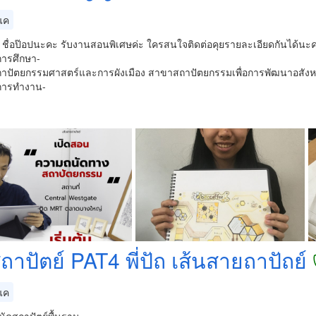
แค
ะ ชื่อป๊อปนะคะ รับงานสอนพิเศษค่ะ ใครสนใจติดต่อคุยรายละเอียดกันได้นะ
การศึกษา-
ปัตยกรรมศาสตร์และการผังเมือง สาขาสถาปัตยกรรมเพื่อการพัฒนาอสังหาร
ิการทำงาน-
ถาปัตย์ PAT4 พี่ปัถ เส้นสายถาปัถย์
แค