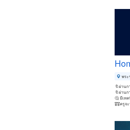
Hom
พระร
🔖ผ่านกา
🔖ผ่านก
🤔 มีเท
🎖🎖ครู