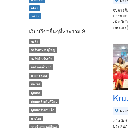
พระร
ห้วยขวาง
อโศก
จบการศึ
ประสบกา
เอกมัย
อดีตนัก
เด็กและผ
เรียนวิชาอื่นๆที่พระราม 9
กอล์ฟ
กอล์ฟสำหรับผู้ใหญ่
กอล์ฟสำหรับเด็ก
คอร์สลดน้ำหนัก
บาสเกตบอล
ฟิตเนส
ฟุตบอล
Kru.
ฟุตบอลสำหรับผู้ใหญ่
ฟุตบอลสำหรับเด็ก
พระร
มวยไทย
สวัสดีคร
ประสบการ
ว่ายน้ำสำหรับผู้ใหญ่