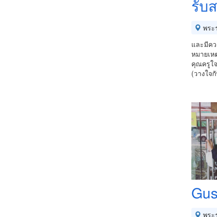
รับ
พระร
และมีควา
หมายเหต
คุณครูใ
(วางใจก
Gus
พระร