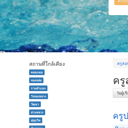
ดำเน
สถานที่ใกล้เคียง
ครูสอ
คลองเตย
ครู
ทองหล่อ
รามคำแหง
วัยผู้เ
วังทองหลาง
วัฒนา
ครู
สวนหลวง
สุขุมวิท