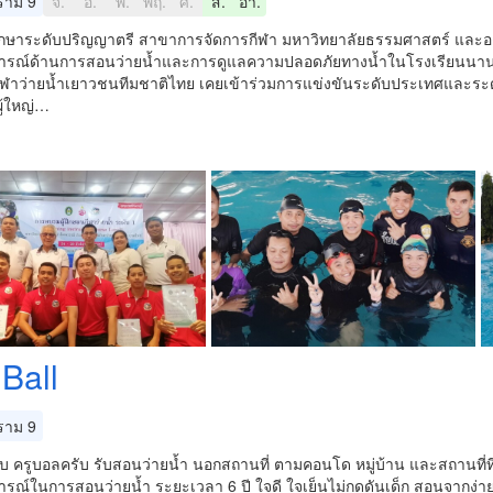
าม 9
จ.
อ.
พ.
พฤ.
ศ.
ส.
อา.
กษาระดับปริญญาตรี สาขาการจัดการกีฬา มหาวิทยาลัยธรรมศาสตร์ และอดี
รณ์ด้านการสอนว่ายน้ำและการดูแลความปลอดภัยทางน้ำในโรงเรียนนา
กีฬาว่ายน้ำเยาวชนทีมชาติไทย เคยเข้าร่วมการแข่งขันระดับประเทศและร
ู้ใหญ่…
Ball
าม 9
ับ ครูบอลครับ รับสอนว่ายน้ำ นอกสถานที่ ตามคอนโด หมู่บ้าน และสถานที่ที่ใกล้ก
ณ์ในการสอนว่ายน้ำ ระยะเวลา 6 ปี ใจดี ใจเย็นไม่กดดันเด็ก สอนจากง่ายไป