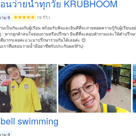
สอนว่ายน้ำทุกวัย KRUBHOOM
าม 9
19 รีวิว
มเป็นกันเองกับผู้เรียน พร้อมรับฟังและยินดีที่จะถ่ายทอดความรู้กับผู้เรียนอย
ุ : หากลูกค้าสนใจสอบถามหรือปรึกษา ยินดีที่จะตอบคำถามและให้คำปรึกษ
จดีมากๆเลยค่ะแวะมาปรึกษาร่วมกันได้เลยค่ะ 😊
ับเราทีมสอนว่ายน้ำมืออาชีพรับประกันผล💯%)
bell swimming
าม 9