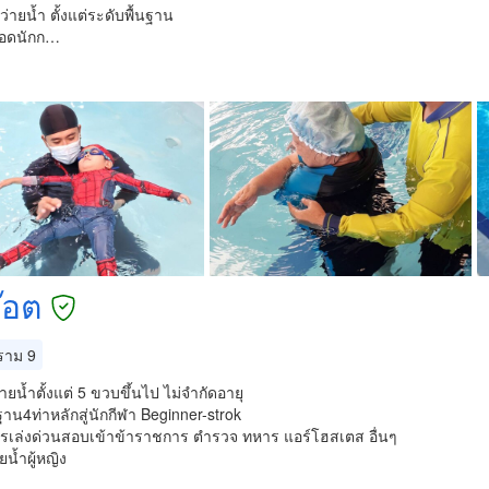
ว่ายน้ำ ตั้งแต่ระดับพื้นฐาน
อยอดนักก…
๊อต
าม 9
ายน้ำตั้งแต่ 5 ขวบขึ้นไป ไม่จำกัดอายุ
้นฐาน4ท่าหลักสู่นักกีฬา Beginner-strok
ูตรเล่งด่วนสอบเข้าข้าราชการ ตำรวจ ทหาร แอร์โฮสเตส อื่นๆ
ยน้ำผู้หญิง