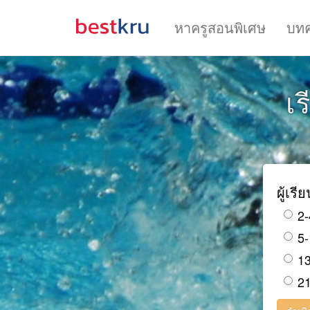
หาครูสอนพิเศษ
บท
เร
ผู้เรี
2-
5-
13
21