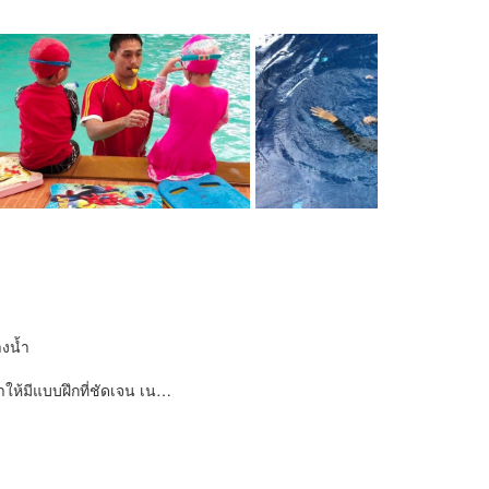
งน้ำ
ห้มีแบบฝึกที่ชัดเจน เน…