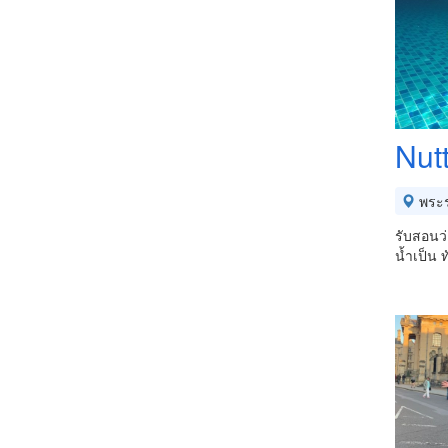
Nut
พระร
รับสอนว่
น้ำเป็น 