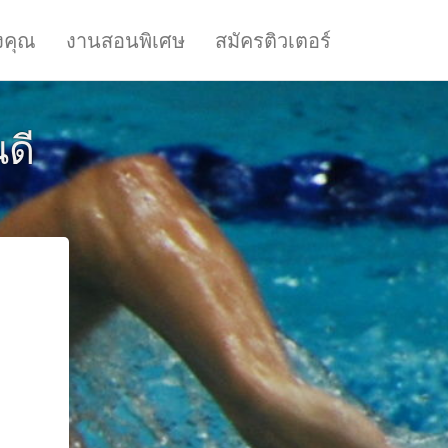
งคุณ
งานสอนพิเศษ
สมัครติวเตอร์
นดี