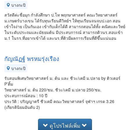
บางกะปิ
สวัสดีค่ะชื่อมุก กำลังศึกษา ป.โท พฤกษาศาสตร์ คณะวิทยาศาสตร์
ม.เกษตร์บางเขน ได้รับทุนเรียนดีวิทย์ฯ ให้ทุนเรียนจนจบป.เอก สอน
เข้าใจง่าย เป็นกันเอง เข้ากับเด็กได้ดี สามารถสอนได้ทั้ง คณิตและวิทย์
ในระดับประถมและมัธยมต้น มีประสบการณ์ สามารถติวนร.สอบเข้า
ม.1 ในรร.ที่อยากเข้าได้ และนร.ที่ติวมีผลการเรียนที่ดีขึ้นแน่นอน
กัญณัฏฐ์ พรหมรุ่งเรือง
บางกะปิ
รับสอนพิเศษวิทยาศาสตร์ ม. ต้น และ ชีวะ/เคมี ม.ปลาย by ติวเตอร์
P’ติ้ม
วิทยาศาสตร์ ม. ต้น 220/ชม. ชีวะ/เคมี ม.ปลาย 250/ชม.
ประสบการณ์สอน : 10 ปี
ประวัติ : ปริญญาตรี ชีวเคมี คณะวิทยาศาสตร์ จุฬาฯ เกรด 3.26
(เกียรตินิยมอันดับ 2)
ดูโปรไฟล์เพิ่ม