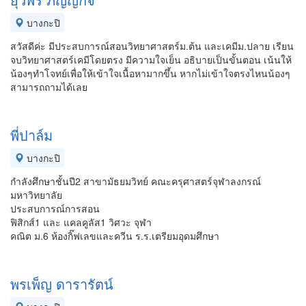
บางกะปิ
สวัสดีค่ะ มีประสบการณ์สอนวิทยาศาสตร์ม.ต้น และเคมีม.ปลาย เรียน
จบวิทยาศาสตร์เคมีโดยตรง มีความใจเย็น อธิบายเป็นขั้นตอน เน้นให้
น้องๆทำโจทย์เพื่อให้เข้าใจเนื้อหามากขึ้น หากไม่เข้าใจตรงไหนน้องๆ
สามารถถามได้เลย
พี่ปาล์ม
บางกะปิ
กำลังศึกษาชั้นปี2 สาขามัธยมวิทย์ คณะครุศาสตร์จุฬาลงกรณ์
มหาวิทยาลัย
ประสบการณ์การสอน
ฟิสิกส์1 และ แคลคูลัส1 วิศวะ จุฬา
คณิต ม.6 ห้องกิ๊ฟเลขและควีน ร.ร.เตรียมอุดมศึกษา
พรเพ็ญ ดารารัตน์