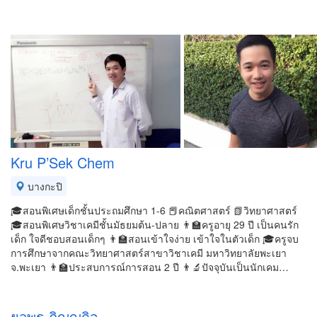
Kru P’Sek Chem
บางกะปิ
🎓สอนพิเศษเด็กชั้นประถมศึกษา 1-6 📕คณิตศาสตร์ 📗วิทยาศาสตร์
🎓สอนพิเศษวิชาเคมีชั้นมัธยมต้น-ปลาย 👨‍🏫ครูอายุ 29 ปี เป็นคนรัก
เด็ก ใจดีชอบสอนเด็กๆ 👨‍🏫สอนเข้าใจง่าย เข้าใจในตัวเด็ก 🎓ครูจบ
การศึกษาจากคณะวิทยาศาสตร์สาขาวิชาเคมี มหาวิทยาลัยพะเยา
จ.พะเยา 👨‍🏫ประสบการณ์การสอน 2 ปี 👨‍🔬ปัจจุบันเป็นนักเคม…
ยุวพร ภิญญกิจ