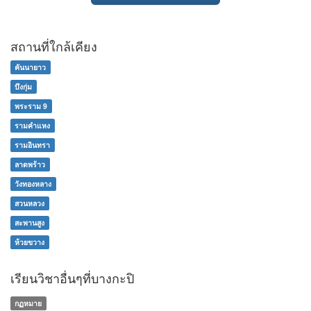
สถานที่ใกล้เคียง
คันนายาว
บึงกุ่ม
พระราม 9
รามคำแหง
รามอินทรา
ลาดพร้าว
วังทองหลาง
สวนหลวง
สะพานสูง
ห้วยขวาง
เรียนวิชาอื่นๆที่บางกะปิ
กฏหมาย