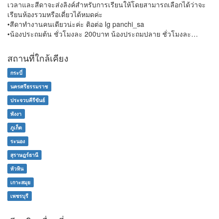
เวลาและสีดาจะส่งลิงค์สำหรับการเรียนให้โดยสามารถเลือกได้ว่าจะ
เรียนห้องรวมหรือเดี่ยวได้หมดค่ะ
•สีดาทำงานคนเดียวน่ะค่ะ ติอต่อ Ig panchi_sa
•น้องประถมต้น ชั่วโมงละ 200บาท น้องประถมปลาย ชั่วโมงละ…
สถานที่ใกล้เคียง
กระบี่
นครศรีธรรมราช
ประจวบคีรีขันธ์
พังงา
ภูเก็ต
ระนอง
สุราษฎร์ธานี
หัวหิน
เกาะสมุย
เพชรบุรี