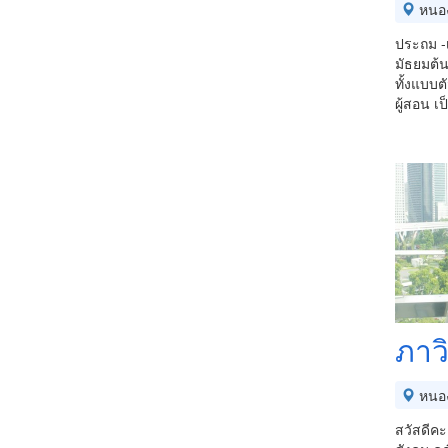
หนอ
ประถม -เ
มัธยมต้น
ทั้งแบบตั
ผู้สอน 
ภาว
หนอ
สวัสดีค