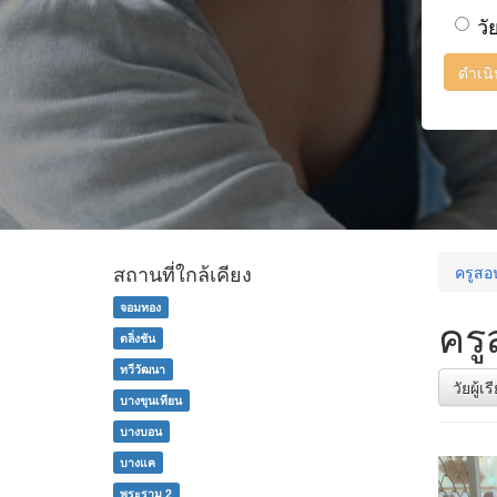
วั
ดำเน
สถานที่ใกล้เคียง
ครูส
จอมทอง
คร
ตลิ่งชัน
ทวีวัฒนา
วัยผู้เ
บางขุนเทียน
บางบอน
บางแค
พระราม 2