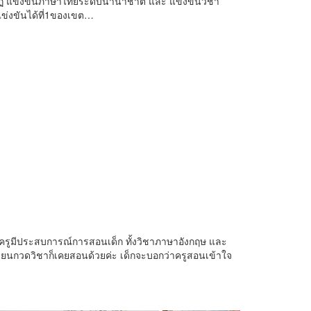
ฏ แข่งขันภาษาไทยระดับนานาชาติ และ แข่งขันวิชา
ข่งขันได้ที่1ของเขต…
คุณครูมีประสบการณ์การสอนเด็ก ทั้งวิชาภาษาอังกฤษ และ
เรียนกวดวิชาก็เคยสอนด้วยค่ะ เด็กจะบอกว่าครูสอนเข้าใจ