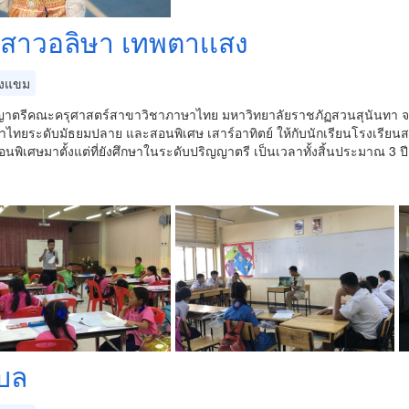
สาวอลิษา เทพตาเเสง
งแขม
าตรีคณะครุศาสตร์สาขาวิชาภาษาไทย มหาวิทยาลัยราชภัฏสวนสุนันทา จาก
าไทยระดับมัธยมปลาย และสอนพิเศษ เสาร์อาทิตย์ ให้กับนักเรียนโรงเรียน
นพิเศษมาตั้งแต่ที่ยังศึกษาในระดับปริญญาตรี เป็นเวลาทั้งสิ้นประมาณ 3 ป
เบล