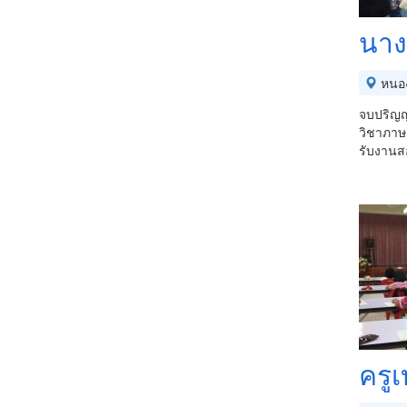
นาง
หนอ
จบปริญญ
วิชาภาษ
รับงานสอ
ครู