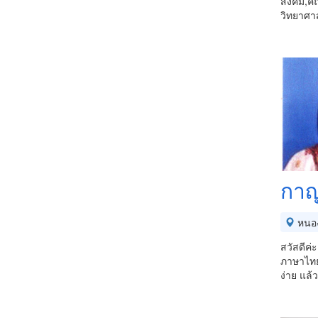
สังคม,ค
วิทยาศา
กาญ
หนอ
สวัสดีค่
ภาษาไทย 
ง่าย แล้