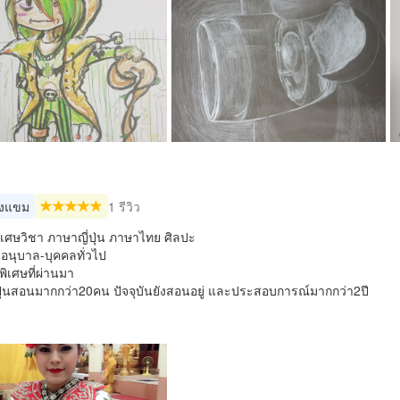
งแขม
1 รีวิว
เศษวิชา ภาษาญี่ปุ่น ภาษาไทย ศิลปะ
นอนุบาล-บุคคลทั่วไป
ิเศษที่ผ่านมา
ปุ่นสอนมากกว่า20คน ปัจจุบันยังสอนอยู่ และประสอบการณ์มากกว่า2ปี