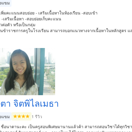
งแขม
พิ่มคะแนนสอบย่อย - เสริมเนื้อหาในห้องเรียน -สอบเข้า
 -เสริมเนื้อหา -สอบย่อยเก็บคะแนน
วต่อตัว หรือเป็นกลุ่ม
เป็นข้าราชการครูในโรงเรียน สามารถบอกแนวทางจากเนื้อหาในหลักสูตร
ิตา จิตพิไลเมธา
งแขม
1 รีวิว
ะ ชื่อนาตานะคะ เป็นครูสอนพิเศษมานานแล้วค้า สามารถสอนวิชาได้ทุกวิชา 