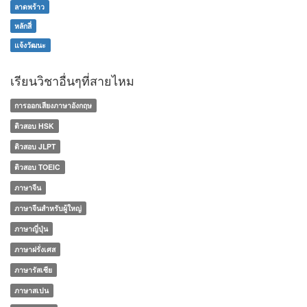
ลาดพร้าว
หลักสี่
แจ้งวัฒนะ
เรียนวิชาอื่นๆที่สายไหม
การออกเสียงภาษาอังกฤษ
ติวสอบ HSK
ติวสอบ JLPT
ติวสอบ TOEIC
ภาษาจีน
ภาษาจีนสำหรับผู้ใหญ่
ภาษาญี่ปุ่น
ภาษาฝรั่งเศส
ภาษารัสเซีย
ภาษาสเปน