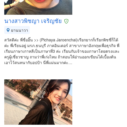
นางสาวพิชญา เจริญชัย
ยานนาวา
สวัสดีค่ะ พี่ชื่ออิ๊น >> (Pichaya Jaroenchai)เรียกยากก็เรียกพิชชี่ก็ได้
ค่ะ พี่เรียนอยู่ มรภ.ธนบุรี ภาคอินเตอร์ สาขาภาษาอังกฤษเพื่อธุรกิจ พี่
เรียนภาษาเกาหลีเป็นภาษาที่3 ค่ะ เรียนกับเจ้าของภาษาโดยตรงและ
ครูผู้เชี่ยวชาญ ถามว่าพี่เก่งไหม ถ้าสอนให้อ่านออกเขียนได้เบื้องต้น
เอาไว้สนทนากับอปป้า นี่พี่แม่นมากค่ะ…