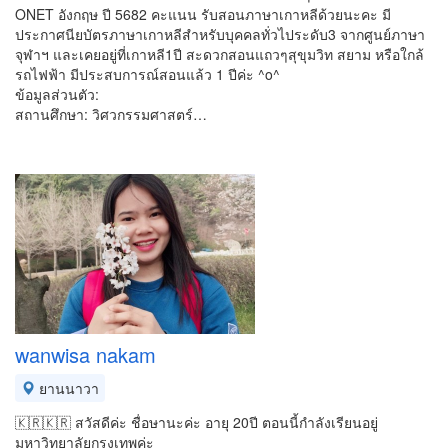
ONET อังกฤษ ปี 5682 คะแนน รับสอนภาษาเกาหลีด้วยนะคะ มี
ประกาศนียบัตรภาษาเกาหลีสำหรับบุคคลทั่วไประดับ3 จากศูนย์ภาษา
จุฬาฯ และเคยอยู่ที่เกาหลี1ปี สะดวกสอนแถวๆสุขุมวิท สยาม หรือใกล้
รถไฟฟ้า มีประสบการณ์สอนแล้ว 1 ปีค่ะ ^o^
ข้อมูลส่วนตัว:
สถานศึกษา: วิศวกรรมศาสตร์…
wanwisa nakam
ยานนาวา
🇰🇷🇰🇷 สวัสดีค่ะ ชื่อษานะค่ะ อายุ 20ปี ตอนนี้กำลังเรียนอยู่
มหาวิทยาลัยกรุงเทพค่ะ