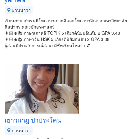
ยานนาวา
เรียนภาษากับรุ่นพี่โทภาษาเกาหลีและโทภาษาจีนจากมหาวิทยาลัย
ศิลปากร คณะอักษรศาสตร์
👩🏻‍🎓📚 ภาษาเกาหลี TOPIK 5 เกียรตินิยมอันดับ 2 GPA 3.48
👨🏻‍🎓📚 ภาษาจีน HSK 5 เกียรตินิยิมอันดับ 2 GPA 3.38
ผู้สอนมีประสบการณ์สอน+มีชีทเรียนให้ค่าา 💕
เยาวนาฎ ปาประโคน
ยานนาวา