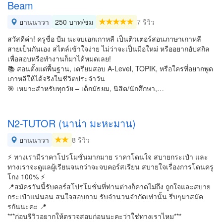
Beam
ยานนาวา
250 บาท/ชม
7 รีวิว
สวัสดีค่า! ครูชื่อ บีม นะจบเอกเกาหลี เป็นติวเตอร์สอนภาษาเกาหลี
สายเป็นกันเอง สไตล์เข้าใจง่าย ไม่ว่าจะเป็นมือใหม่ หรืออยากอัปสกิล
เพื่อสอบหรือทำงานก็มาได้หมดเลย!
📚 สอนตั้งแต่พื้นฐาน, เตรียมสอบ A-Level, TOPIK, หรือใครที่อยากพูด
เกาหลีให้ได้จริงในชีวิตประจำวัน
🎯 เหมาะสำหรับทุกวัย – เด็กมัธยม, นิสิต/นักศึกษา,…
N2-TUTOR (นาน่า มะหะมาน)
ยานนาวา
8 รีวิว
⚡️ ทางเรามีราคาโปรโมชั่นมากมาย ราคาโดนใจ สบายกระเป๋า และ
ทางเราจะดูแลผู้เรียนจนกว่าจะจบคอร์สเรียน สบายใจเรื่องการโดนครู
โกง 100% ⚡️
📍สมัครวันนี้รับคอร์สโปรโมชั่นที่ท่านต่างก็คาดไม่ถึง ถูกใจและสบาย
กระเป๋าแน่นอน สนใจสอบถาม รับจำนวนจำกัดเท่านั้น รีบๆมาสมัค
รกันนะคะ 📍
***ก่อนรีวิวอยากให้ตรวจสอบก่อนนะคะว่าใช่ทางเราไหม***