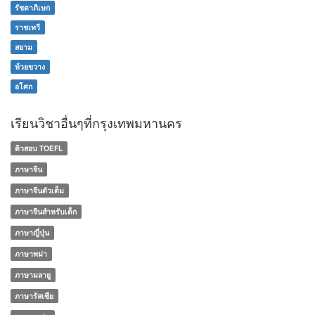
รัชดาภิเษก
ราชเทวี
สยาม
ห้วยขวาง
อโศก
เรียนวิชาอื่นๆที่กรุงเทพมหานคร
ติวสอบ TOEFL
ภาษาจีน
ภาษาจีนตัวเต็ม
ภาษาจีนสำหรับเด็ก
ภาษาญี่ปุ่น
ภาษาพม่า
ภาษามลายู
ภาษารัสเซีย