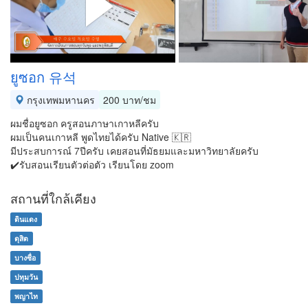
ยูซอก 유석
กรุงเทพมหานคร
200 บาท/ชม
ผมชื่อยูซอก ครูสอนภาษาเกาหลีครับ
ผมเป็นคนเกาหลี พูดไทยได้ครับ Native 🇰🇷
มีประสบการณ์ 7ปีครับ เคยสอนที่มัธยมและมหาวิทยาลัยครับ
✔️รับสอนเรียนตัวต่อตัว เรียนโดย zoom
สถานที่ใกล้เคียง
ดินแดง
ดุสิต
บางซื่อ
ปทุมวัน
พญาไท