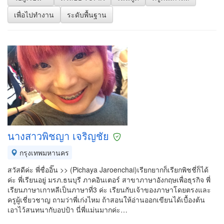
เพื่อไปทำงาน
ระดับพื้นฐาน
นางสาวพิชญา เจริญชัย
กรุงเทพมหานคร
สวัสดีค่ะ พี่ชื่ออิ๊น >> (Pichaya Jaroenchai)เรียกยากก็เรียกพิชชี่ก็ได้
ค่ะ พี่เรียนอยู่ มรภ.ธนบุรี ภาคอินเตอร์ สาขาภาษาอังกฤษเพื่อธุรกิจ พี่
เรียนภาษาเกาหลีเป็นภาษาที่3 ค่ะ เรียนกับเจ้าของภาษาโดยตรงและ
ครูผู้เชี่ยวชาญ ถามว่าพี่เก่งไหม ถ้าสอนให้อ่านออกเขียนได้เบื้องต้น
เอาไว้สนทนากับอปป้า นี่พี่แม่นมากค่ะ…