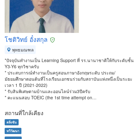
โชติวิทย์ อั๋งสกุล
พุทธมณฑล
*ปัจจุบันทำงานเป็น Learning Support ที่ รร.นานาชาติให้กับระดับชั้น
Y3-Y6 ทุกวิชาครับ
* ประสบการณ์ทำงานเป็นครูสอนภาษาอังกฤษระดับ ประถม/
มัธยมศึกษาตอนต้นที่โรงเรียนเอกชนร่วมกับสถาบันแห่งหนึ่งเป็นระยะ
เวลา 1 ปี (2021-2022)
* รับสินพิเศษตามบ้านและออนไลน์ร่วม3ปีครับ
* คะแนนสอบ TOEIC (the 1st time attempt on…
สถานที่ใกล้เคียง
ตลิ่งชัน
ทวีวัฒนา