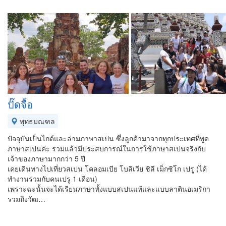
ปั๊ดจื้อ
พุทธมณฑล
ปัจจุบันเป็นไกด์และล่ามภาษาสเปน ซึ่งลูกค้ามาจากทุกประเทศที่พูด
ภาษาสเปนค่ะ รวมแล้วมีประสบการณ์ในการใช้ภาษาสเปนจริงกับ
เจ้าของภาษามากกว่า 5 ปี
เคยเดินทางไปเที่ยวสเปน โคลอมเบีย โบลิเวีย ชิลี เม็กซิโก เปรู (ได้
ทำงานร่วมกับคนเปรู 1 เดือน)
เพราะฉะนั้นจะได้เรียนภาษาทั้งแบบสเปนแท้และแบบลาตินอเมริกา
รวมถึงวัฒ…