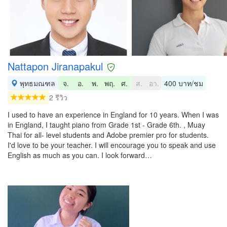
Nattapon Jiranapakul
พุทธมณฑล
จ.
อ.
พ.
พฤ.
ศ.
ส.
อา.
400 บาท/ชม
2 รีวิว
I used to have an experience in England for 10 years. When I was
in England, I taught piano from Grade 1st - Grade 6th. , Muay
Thai for all- level students and Adobe premier pro for students.
I'd love to be your teacher. I will encourage you to speak and use
English as much as you can. I look forward…