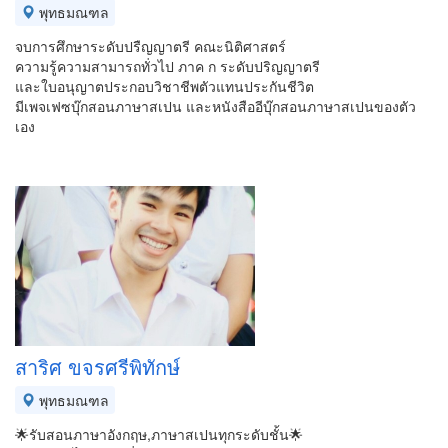
พุทธมณฑล
จบการศึกษาระดับปรืญญาตรี คณะนิติศาสตร์
ความรู้ความสามารถทั่วไป ภาค ก ระดับปริญญาตรี
และใบอนุญาตประกอบวิชาชีพตัวแทนประกันชีวิต
มีเพจเฟซบุ๊กสอนภาษาสเปน และหนังสืออีบุ๊กสอนภาษาสเปนของตัว
เอง
สาริศ ขจรศรีพิทักษ์
พุทธมณฑล
🌟รับสอนภาษาอังกฤษ,ภาษาสเปนทุกระดับชั้น🌟