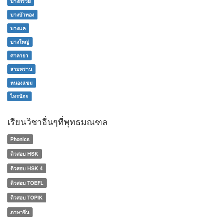
บางกรวย
บางบัวทอง
บางแค
บางใหญ่
ศาลายา
สามพราน
หนองแขม
ไทรน้อย
เรียนวิชาอื่นๆที่พุทธมณฑล
Phonics
ติวสอบ HSK
ติวสอบ HSK 4
ติวสอบ TOEFL
ติวสอบ TOPIK
ภาษาจีน