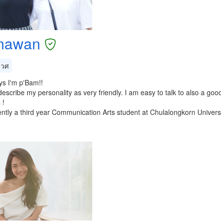
mawan
เวศ
ys I'm p'Bam!!
describe my personality as very friendly. I am easy to talk to also a goo
 !
ently a third year Communication Arts student at Chulalongkorn Univers