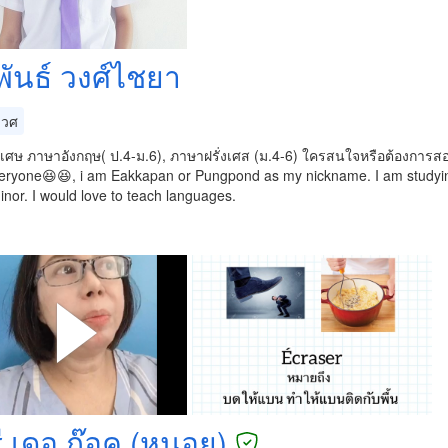
พันธ์ วงศ์ไชยา
เวศ
เศษ ภาษาอังกฤษ( ป.4-ม.6), ภาษาฝรั่งเศส (ม.4-6) ใครสนใจหรือต้องการสอ
eryone😆😆, i am Eakkapan or Pungpond as my nickname. I am studying
nor. I would love to teach languages.
ี เดอ ก๊อค (หนอย)