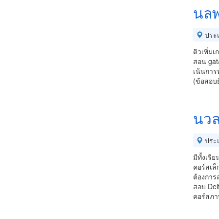
นลพ
ประ
ติวเพิ่ม
สอน gat/
เน้นการท
(ข้อสอบย
นว
ประ
มีทั้งเรี
คอร์สเล็
ต้องการ
สอบ Delf
คอร์สภาษ