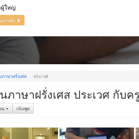
ยผู้ใหญ่
ินการต่อ
นภาษาฝรั่งเศส
ประเวศ
ยนภาษาฝรั่งเศส ประเวศ กับคร
รียน
เน้นพูด