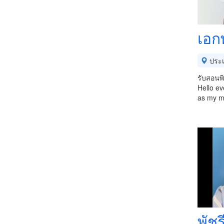
เอก
ประ
รับสอนพิ
Hello ev
as my mi
พัชร