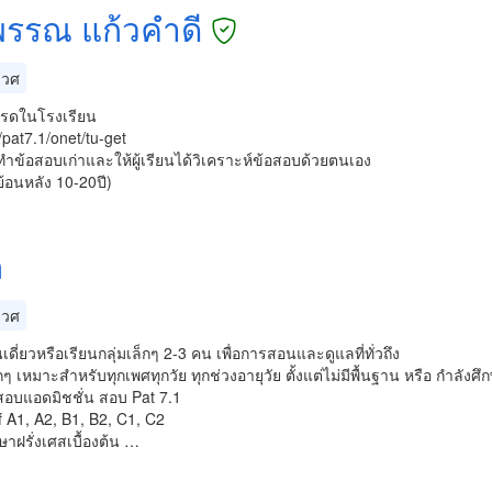
รรณ แก้วคำดี
เวศ
เกรดในโรงเรียน
pat7.1/onet/tu-get
ำข้อสอบเก่าและให้ผู้เรียนได้วิเคราะห์ข้อสอบด้วยตนเอง
้อนหลัง 10-20ปี)
ล
เวศ
ยนเดี่ยวหรือเรียนกลุ่มเล็กๆ 2-3 คน เพื่อการสอนและดูแลที่ทั่วถึง
กๆ เหมาะสำหรับทุกเพศทุกวัย ทุกช่วงอายุวัย ตั้งแต่ไม่มีพื้นฐาน หรือ กำลังศ
สอบแอดมิชชั่น สอบ Pat 7.1
 A1, A2, B1, B2, C1, C2
าฝรั่งเศสเบื้องต้น …