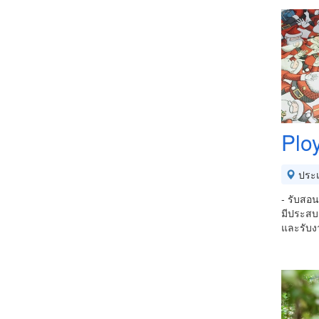
Plo
ประ
- รับสอน
มีประสบก
และรับงา