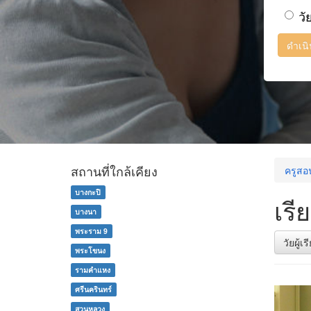
วั
ดำเน
สถานที่ใกล้เคียง
ครูสอ
บางกะปิ
เรี
บางนา
พระราม 9
วัยผู้เ
พระโขนง
รามคำแหง
ศรีนครินทร์
สวนหลวง