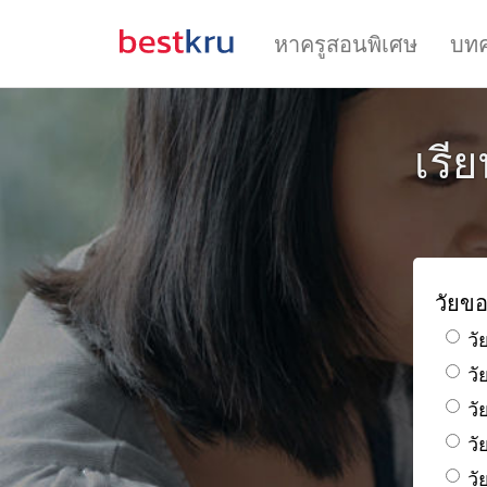
หาครูสอนพิเศษ
บท
เรี
วัยขอ
วั
ว
วั
วั
วั