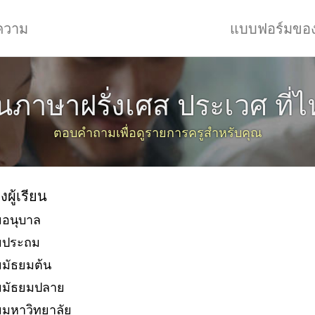
ความ
แบบฟอร์มขอ
ยนภาษาฝรั่งเศส ประเวศ ที่ไ
ตอบคำถามเพื่อดูรายการครูสำหรับคุณ
งผู้เรียน
ยอนุบาล
ัยประถม
ยมัธยมต้น
ยมัธยมปลาย
ยมหาวิทยาลัย