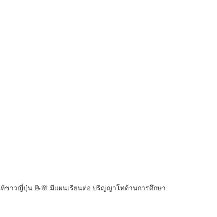
้ชาวญี่ปุ่น 📝🌸 มีแผนเรียนต่อ ปริญญาโทด้านการศึกษา