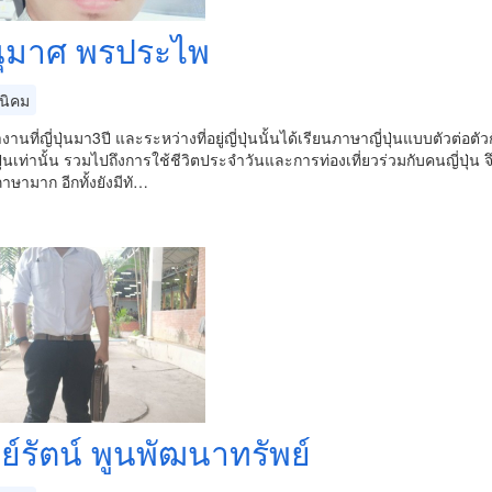
ุมาศ พรประไพ
นิคม
านที่ญี่ปุ่นมา3ปี และระหว่างที่อยู่ญี่ปุ่นนั้นได้เรียนภาษาญี่ปุ่นแบบตัว
ุ่นเท่านั้น รวมไปถึงการใช้ชีวิตประจำวันและการท่องเที่ยวร่วมกับคนญี่ปุ่น จ
าษามาก อีกทั้งยังมีทั…
ลย์รัตน์ พูนพัฒนาทรัพย์