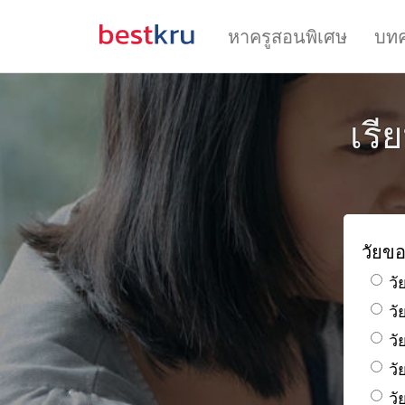
หาครูสอนพิเศษ
บท
เรี
วัยขอ
วั
ว
วั
วั
วั