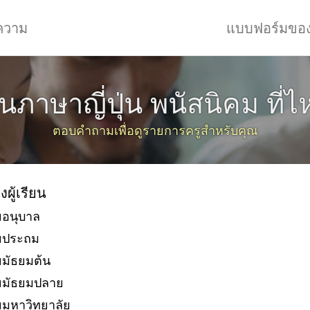
ความ
แบบฟอร์มขอ
ยนภาษาญี่ปุ่น พนัสนิคม ที่ไ
ตอบคำถามเพื่อดูรายการครูสำหรับคุณ
งผู้เรียน
ยอนุบาล
ัยประถม
ยมัธยมต้น
ยมัธยมปลาย
ยมหาวิทยาลัย