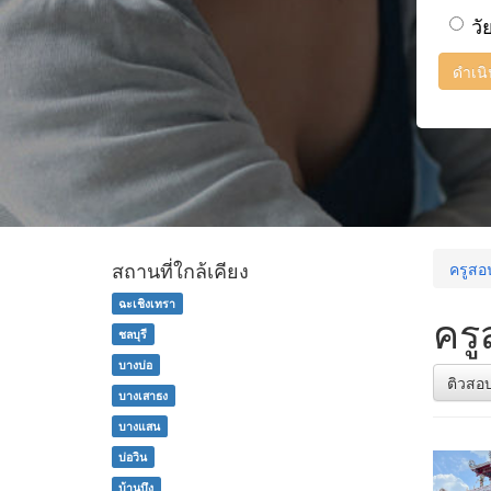
วั
ดำเน
สถานที่ใกล้เคียง
ครูสอน
ฉะเชิงเทรา
ครู
ชลบุรี
บางบ่อ
ติวสอ
บางเสาธง
บางแสน
บ่อวิน
บ้านบึง