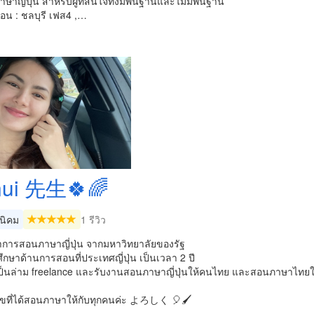
ษาญี่ปุ่น สำหรับผู้ที่สนใจทั้งมีพื้นฐานและไม่มีพื้นฐาน
อน : ชลบุรี เฟส4 ,…
ui 先生🍀🌈
นิคม
1 รีวิว
การสอนภาษาญี่ปุ่น จากมหาวิทยาลัยของรัฐ
กษาด้านการสอนที่ประเทศญี่ปุ่น เป็นเวลา 2 ปี
นเป็นล่าม freelance และรับงานสอนภาษาญี่ปุ่นให้คนไทย และสอนภาษาไทยให
ุขที่ได้สอนภาษาให้กับทุกคนค่ะ よろしく 🎈🖌