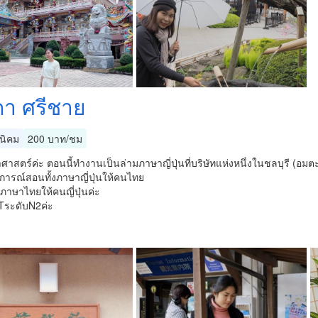
ดา ศรีชาย
นิคม
200 บาท/ชม
าสตร์ค่ะ ตอนนี้ทำงานเป็นล่ามภาษาญี่ปุ่นที่บริษัทแห่งหนึ่งในชลบุรี (อมตะซิ
การณ์สอนทั้งภาษาญี่ปุ่นให้คนไทย
าษาไทยให้คนญี่ปุ่นค่ะ
TระดับN2ค่ะ