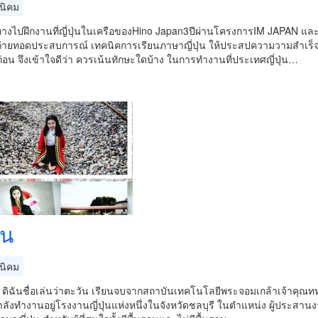
นิคม
ทางไปฝึกงานที่ญี่ปุ่นในเครือของHino Japan3ปีผ่านโครงการIM JAPAN แล
่ายทอดประสบการณ์ เทคนิคการเรียนภาษาญี่ปุ่น ให้ประสปความวามสำเร็จ ให้
าก่อน จึงเข้าใจดีว่า ควรเน้นทักษะใดบ้าง ในการทำงานที่ประเทศญี่ปุ่น…
ัน
นิคม
ะ ดิฉันชื่อเล่นว่าตะวัน เรียนจบจากสถาบันเทคโนโลยีพระจอมเกล้าเจ้าคุณ
ลังทำงานอยู่โรงงานญี่ปุ่นแห่งหนึ่งในจังหวัดชลบุรี ในตำแหน่ง ผู้ประสานง