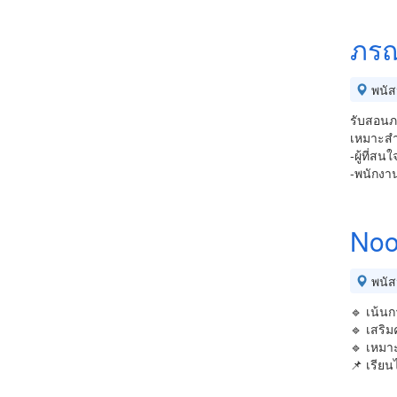
ภรณ
พนัส
รับสอนภา
เหมาะสำ
-ผู้ที่ส
-พนักงาน
Noo
พนัส
🔹 เน้น
🔹 เสริ
🔹 เหมาะ
📌 เรียน