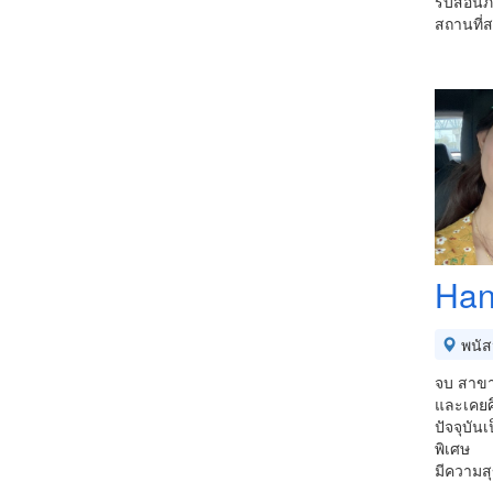
รับสอนภา
สถานที่ส
Han
พนัส
จบ สาขา
และเคยศึ
ปัจจุบั
พิเศษ
มีความส