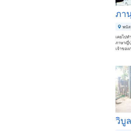
ภาน
พนัส
เคยไปทำง
ภาษาญี่ป
เจ้าของภ
วิบู