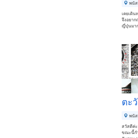
พนัส
เคยเดิน
จึงอยากถ
ญี่ปุ่นม
ตะว
พนัส
สวัสดีค่
ขณะนี้กำ