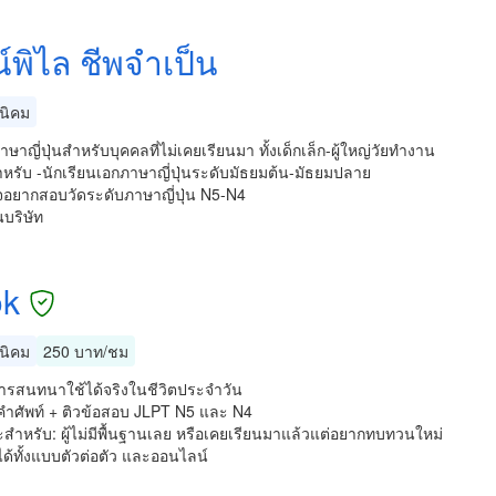
์พิไล ชีพจำเป็น
นิคม
ษาญี่ปุ่นสำหรับบุคคลที่ไม่เคยเรียนมา ทั้งเด็กเล็ก-ผู้ใหญ่วัยทำงาน
หรับ -นักเรียนเอกภาษาญี่ปุ่นระดับมัธยมต้น-มัธยมปลาย
นใจอยากสอบวัดระดับภาษาญี่ปุ่น N5-N4
บริษัท
k
นิคม
250 บาท/ชม
การสนทนาใช้ได้จริงในชีวิตประจำวัน
มคำศัพท์ + ติวข้อสอบ JLPT N5 และ N4
สำหรับ: ผู้ไม่มีพื้นฐานเลย หรือเคยเรียนมาแล้วแต่อยากทบทวนใหม่
ได้ทั้งแบบตัวต่อตัว และออนไลน์