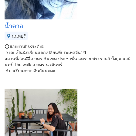
น้ำตาล
นนทบุรี
⭕️สอบผ่านhskระดับ5
〽️เคยเป็นนักเรียนแลกเปลี่ยนที่ประเทศจีน1ปี
สถานที่สอน🔜เกษตร ชินเขต ประชาชื่น แคราย พระราม5 บึงกุ่ม นวมิ
นทร์ The walk เกษตร-นวมินทร์
📌มาเรียนภาษาจีนกันนะคะ