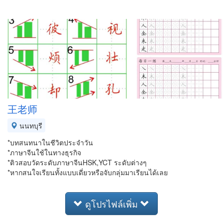
王老师
นนทบุรี
*บทสนทนาในชีวิตประจำวัน
*ภาษาจีนใช้ในทางธุรกิจ
*ติวสอบวัดระดับภาษาจีนHSK,YCT ระดับต่างๆ
*หากสนใจเรียนทั้งแบบเดี่ยวหรือจับกลุ่มมาเรียนได้เลย
ดูโปรไฟล์เพิ่ม