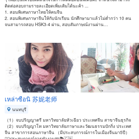
ติดต่อสอบถาม​รายละเอียด​เพิ่มเติม​ได้​นะค้า​ ...
1. สอนพิเศษ​ภาษาไทยให้คนจีน
2. สอนพิเศษ​ภาษาจีนให้กับนักเรียน​ นักศึกษามาแล้วไม่ต่ำกว่า​ 10 คน​
จนสามารถสอบ​ HSK3-4 ผ่าน, สอบสัมภาษ​ณ์งานผ่าน​…
เหล่าซือนิ 苏妮老师
นนทบุรี
（1）จบปริญญาตรี มหาวิทยาลัยหัวเฉียว ประเทศจีน สาขาจีนธุรกิจ
（2）จบปริญญาโท มหาวิทยาลัยภาษาและวัฒนธรรมปักกิ่ง ประเทศ
จีน สาขาการสอนภาษาจีน （มีประสบการณ์การในเมืองจีนมา5ปี）
👉🏻ประสบการณ์การทำงาน📖📚🇨🇳