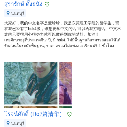
สุรารักษ์ ตั้งธนัง
นนทบุรี
大家好，我的中文名字是董珍珍，我是东莞理工学院的留学生，现
在我已经有了hsk4级，谁想要学中文的话 可以给我打电话。中文不
难的只要很用心很努力就可以做得到你的梦想。加油!!
เคยศึกษาอยู่ที่ประเทศจีน1ปี, มี hsk4, ไม่มีพื้นฐานก็สามารถสอนให้ได้,
รับสอนในระดับพื้นฐาน, ราคาครอสไม่แพงลองเรียนฟรี 1 ชั่วโมง
โรจน์ศักดิ์ (Roj/箫清华）
นนทบุรี