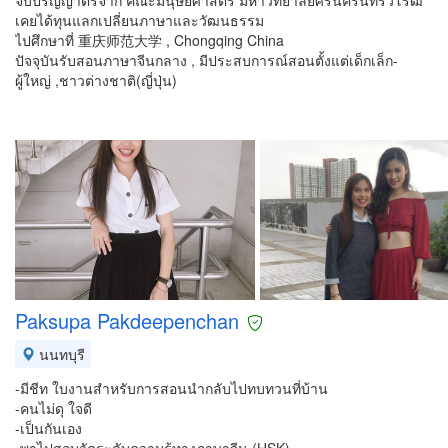
จบปริญญาตรีจาก คณะมนุษยศาสตร์ มหาวิทยาลัยศรีนครินทรวิโรฒ
เคยได้ทุนแลกเปลี่ยนภาษาและวัฒนธรรม
ไปศึกษาที่ 重庆师范大学 , Chongqing China
ปัจจุบันรับสอนภาษาจีนกลาง , มีประสบการณ์สอนตั้งแต่เด็กเล็ก-
ผู้ใหญ่ ,ชาวต่างชาติ(ญี่ปุ่น)
Paksupa Pakdeepenchan
นนทบุรี
-มีชีท ใบงานสำหรับการสอนนำกลับไปทบทวนที่บ้าน
-คนไม่ดุ ใจดี
-เป็นกันเอง