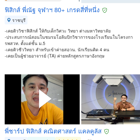
ฟิสิกส์ พี่ณัฐ จุฬาฯ 80+ เกรดสี่ที่หนึ่ง
ราชบุรี
-เคยติววิชาฟิสิกส์ ให้กับเด็กวิศวะ วิทยา ต่างมหาวิทยาลัย
-ประสบการณ์สอนในชมรมโอลิมปิกวิชาการของโรงเรียนในโครงกา
รพสวท. ตั้งแต่ชั้น ม.5
-เคยติวชีววิทยา สำหรับเข้าค่ายสอวน. นักเรียนติด 4 คน
-เคยเป็นผู้ช่วยอาจารย์ (TA) ค่ายหลักสูตรภาษาอังกฤษ
พี่ชาร์ป ฟิสิกส์ คณิตศาสตร์ แคลคูลัส