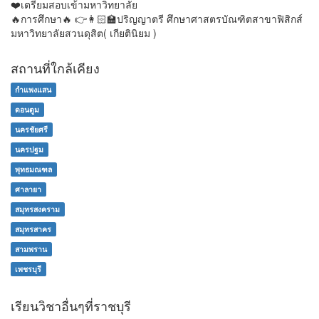
❤️เตรียมสอบเข้ามหาวิทยาลัย
🔥การศึกษา🔥 👉👩🏻‍🏫ปริญญาตรี ศึกษาศาสตรบัณฑิตสาขาฟิสิกส์
มหาวิทยาลัยสวนดุสิต( เกียตินิยม )
สถานที่ใกล้เคียง
กำแพงแสน
ดอนตูม
นครชัยศรี
นครปฐม
พุทธมณฑล
ศาลายา
สมุทรสงคราม
สมุทรสาคร
สามพราน
เพชรบุรี
เรียนวิชาอื่นๆที่ราชบุรี