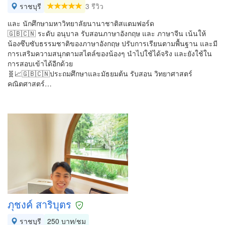
ราชบุรี
3 รีวิว
และ นักศึกษามหาวิทยาลัยนานาชาติสแตมฟอร์ด
🇬🇧🇨🇳 ระดับ อนุบาล รับสอนภาษาอังกฤษ และ ภาษาจีน เน้นให้
น้องซึบซับธรรมชาติของภาษาอังกฤษ ปรับการเรียนตามพื้นฐาน และมี
การเสริมความสนุกตามสไตล์ของน้องๆ นำไปใช้ได้จริง และยังใช้ใน
การสอบเข้าได้อีกด้วย
🧬📈🇬🇧🇨🇳ประถมศึกษาและมัธยมต้น รับสอน วิทยาศาสตร์
คณิตศาสตร์…
ภุชงค์ สาริบุตร
ราชบุรี
250 บาท/ชม