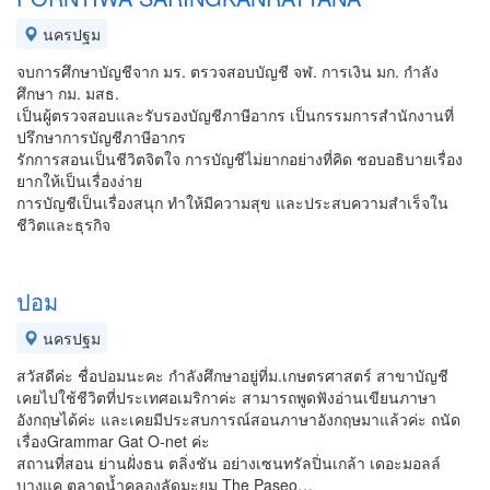
นครปฐม
จบการศึกษาบัญชีจาก มร. ตรวจสอบบัญชี จฬ. การเงิน มก. กำลัง
ศึกษา กม. มสธ.
เป็นผู้ตรวจสอบและรับรองบัญชีภาษีอากร เป็นกรรมการสำนักงานที่
ปรึกษาการบัญชีภาษีอากร
รักการสอนเป็นชีวิตจิตใจ การบัญชีไม่ยากอย่างที่คิด ชอบอธิบายเรื่อง
ยากให้เป็นเรื่องง่าย
การบัญชีเป็นเรื่องสนุก ทำให้มีความสุข และประสบความสำเร็จใน
ชีวิตและธุรกิจ
ปอม
นครปฐม
สวัสดีค่ะ ชื่อปอมนะคะ กำลังศึกษาอยู่ที่ม.เกษตรศาสตร์ สาขาบัญชี
เคยไปใช้ชีวิตที่ประเทศอเมริกาค่ะ สามารถพูดฟังอ่านเขียนภาษา
อังกฤษได้ค่ะ และเคยมีประสบการณ์สอนภาษาอังกฤษมาแล้วค่ะ ถนัด
เรื่องGrammar Gat O-net ค่ะ
สถานที่สอน ย่านฝั่งธน ตลิ่งชัน อย่างเซนทรัลปิ่นเกล้า เดอะมอลล์
บางแค ตลาดน้ำคลองลัดมะยม The Paseo…