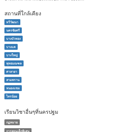
สถานที่ใกล้เคียง
ทวีวัฒนา
นครชัยศรี
บางบัวทอง
บางแค
บางใหญ่
พุทธมณฑล
ศาลายา
สามพราน
หนองแขม
ไทรน้อย
เรียนวิชาอื่นๆที่นครปฐม
กฏหมาย
การสอนเด็กพิเศษ