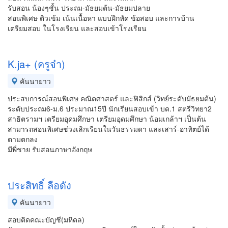
รับสอน น้องๆชั้น ประถม-มัธยมต้น-มัธยมปลาย
สอนพิเศษ ติวเข้ม เน้นเนื้อหา แบบฝึกหัด ข้อสอบ และการบ้าน
เตรียมสอบ ในโรงเรียน และสอบเข้าโรงเรียน
K.ja+ (ครูจ๋า)
คันนายาว
ประสบการณ์สอนพิเศษ คณิตศาสตร์ และฟิสิกส์ (วิทย์ระดับมัธยมต้น)
ระดับประถม6-ม.6 ประมาณ15ปี นักเรียนสอบเข้า บด.1 สตรีวิทยา2
สาธิตรามฯ เตรียมอุดมศึกษา เตรียมอุดมศึกษา น้อมเกล้าฯ เป็นต้น
สามารถสอนพิเศษช่วงเลิกเรียนในวันธรรมดา และเสาร์-อาทิตย์ได้
ตามตกลง
มีพี่ชาย รับสอนภาษาอังกฤษ
ประสิทธิ์ ลือดัง
คันนายาว
สอบติดคณะบัญชี(มหิดล)