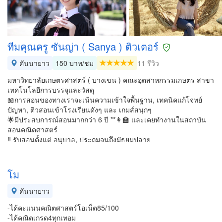
ทีมคุณครู ซันญ่า ( Sanya ) ติวเตอร์
คันนายาว
150 บาท/ชม
11 รีวิว
มหาวิทยาลัยเกษตรศาสตร์ ( บางเขน ) คณะอุตสาหกรรมเกษตร สาขา
เทคโนโลยีการบรรจุและวัสดุ
📖การสอนของทางเราจะเน้นความเข้าใจพื้นฐาน, เทคนิคแก้โจทย์
ปัญหา, ติวสอนเข้าโรงเรียนดังๆ และ เกมส์สนุกๆ
🌟มีประสบการณ์สอนมากกว่า 6 ปี **👩‍🏫 และเคยทำงานในสถาบัน
สอนคณิตศาสตร์
‼️ รับสอนตั้งแต่ อนุบาล, ประถมจนถึงมัธยมปลาย
โม
คันนายาว
-ได้คะแนนคณิตศาสตร์โอเน็ต85/100
-ได้คณิตเกรด4ทุกเทอม