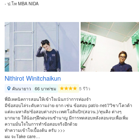
- ป.โท MBA NIDA
Nithirot Winitchaikun
คันนายาว
66 บาท/ชม
5 รีวิว
พี่มีเทคนิคการสอนให้เข้าใจเน้นกว่าการท่องจำ
มีข้อสอบไล่ระดับความง่าย-ยาก เช่น ข้อสอบ pat/o-net/7วิชา/โควต้า
แต่ละมหาลัย/ข้อสอบต่างประเทศ/โอลิมปิก(สอวน.)/ทุนคิง ต่างๆ
มากมาย ให้น้องๆฝึกฝนจนชำนาญ มีการทดสอบหลังสอนจบเพื่อเพิ่ม
ความมั่นใจในการทำข้อสอบจริงอีกด้วย
ทำความเข้าใจเบื้องต้น​ ครับ​ >>>
ผม​ จะTake care…