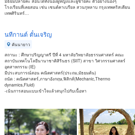
มัธยมปลายคะ สอนได้ทั้งน้องผู้หญิงและผู้ชายคะ ตัวอย่างน้องๆ
โรงเรียนที่เคยสอน เช่น เซนต์คาเบรียล สวนกุหลาบ กรุงเทพคริสเตียน
เทพศิรินทร์…
นทีกานต์ ตั๋นเจริญ
คันนายาว
สถานะ : ศึกษาปริญญาตรี ปีที่ 4 มหาลัยวิทยาลัยธรรมศาสตร์ คณะ
สถาบันเทคโนโลยีนานาชาติสิรินธร (SIIT) สาขา วิศวกรรมศาสตร์
อุตสาหกรรม (IE)
มีประสบการณ์สอน คณิตศาสตร์(ประถม,มัธยมต้น)
ถนัด : คณิตศาสตร์,ภาษาอังกฤษ,ฟิสิกส์(Mechanic,Thermo
dynamics,Fluid)
-เน้นการสอนแบบเข้าใจแล้วสนุกไปกับเนื้อหา