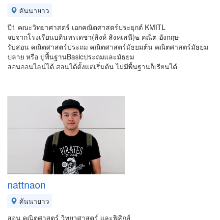
คันนายาว
ปี1 คณะวิทยาศาสตร์ เอกคณิตศาสตร์ประยุกต์ KMITL
จบจากโรงเรียนบดินทรเดชา(สิงห์ สิงหเสนี)๒ คณิต-อังกฤษ
รับสอน คณิตศาสตร์ประถม คณิตศาสตร์มัธยมต้น คณิตศาสตร์มัธยม
ปลาย หรือ ปูพื้นฐานBasicประถมและมัธยม
สอนออนไลน์ได้ สอนได้ตั้งแต่เริ่มต้น ไม่มีพื้นฐานก็เรียนได้
nattnaon
คันนายาว
สอน คณิตศาสตร์ วิทยาศาสตร์ และฟิสิกส์