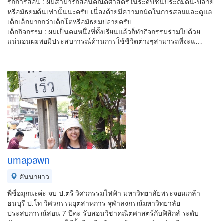
รักการสอน : ผมสามารถสอนคณิตศาสตร์ในระดับชั้นประถมต้น-ปลาย
หรือมัธยมต้นเท่านั้นนะครับ เนื่องด้วยมีความถนัดในการสอนและดูแล
เด็กเล็กมากกว่าเด็กโตหรือมัธยมปลายครับ
เด็กกิจกรรม : ผมเป็นคนหนึ่งที่ทั้งเรียนแล้วก็ทำกิจกรรมร่วมไปด้วย
แน่นอนผมพอมีประสบการณ์ด้านการใช้ชีวิตต่างๆสามารถที่จะแ…
umapawn
คันนายาว
พี่ชื่อมุกนะค่ะ จบ ป.ตรี วิศวกรรมไฟฟ้า มหาวิทยาลัยพระจอมเกล้า
ธนบุรี ป.โท วิศวกรรมอุตสาหการ จุฬาลงกรณ์มหาวิทยาลัย
ประสบการณ์สอน 7 ปีคะ รับสอนวิชาคณิตศาสตร์กับฟิสิกส์ ระดับ