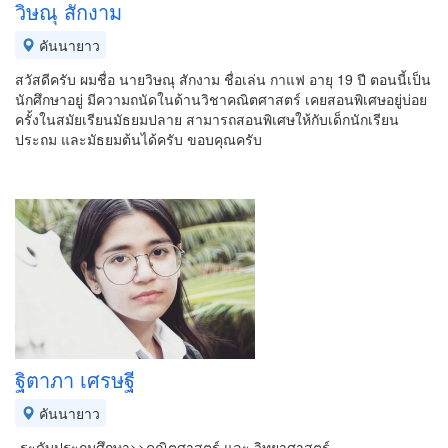
วิษณุ สักงาม
คันนายาว
สวัสดีครับ ผมชื่อ นายวิษณุ สักงาม ชื่อเล่น กาแฟ อายุ 19 ปี ตอนนี้เป็น
นักศึกษาอยู่ มีความถนัดในด้านวิชาคณิตศาสตร์ เคยสอนพิเศษอยู่บ่อย
ครั้งในสมัยเรียนมัธยมปลาย สามารถสอนพิเศษให้กับเด็กนักเรียน
ประถม และมัธยมต้นได้ครับ ขอบคุณครับ
ฐิตาภา เศรษฐี
คันนายาว
-ระดับประถมศึกษา>>คณิตศาสตร์ และ วิทยาศาสตร์