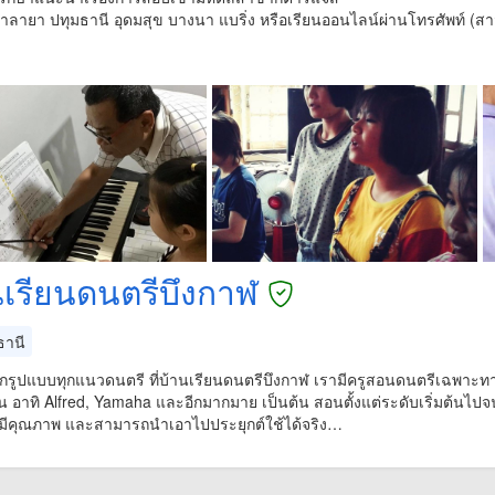
ศาลายา ปทุมธานี อุดมสุข บางนา แบริ่ง หรือเรียนออนไลน์ผ่านโทรศัพท์ (ส
นเรียนดนตรีบึงกาฬ
ธานี
ุกรูปแบบทุกแนวดนตรี ที่บ้านเรียนดนตรีบึงกาฬ เรามีครูสอนดนตรีเฉพาะท
อาทิ Alfred, Yamaha และอีกมากมาย เป็นต้น สอนตั้งแต่ระดับเริ่มต้นไปจนถึงร
ที่มีคุณภาพ และสามารถนำเอาไปประยุกต์ใช้ได้จริง…