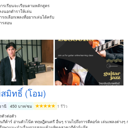
ารเรียนจะเรียนตามหลักสูตร
ลงนอกตำราให้เล่น
รถเลือกเพลงที่อยากเล่นได้ครับ
การสอน
ี่สมิทธิ์ (โอม)
ธานี
450 บาท/ชม
1 รีวิว
ตัวต่อตัว
ฐานกีต้าร์ อ่านตัวโน๊ต ทฤษฎีดนตรี อื่นๆ รวมไปถึงการตีคอร์ด เล่นเพลงต่างๆ
รึกษาแนะนำเรื่องการสอบเข้ามหิดลสาขากีต้าร์แจ๊ส