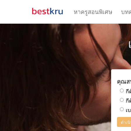
หาครูสอนพิเศษ
บท
คุณส
กี
กี
เ
ดำเน