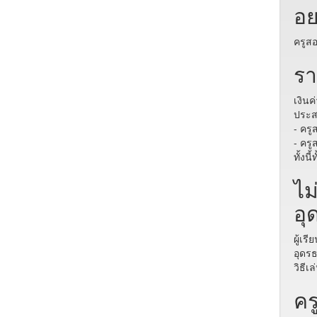
อย
ครูสอ
รา
เงินค
ประส
- ครู
- ครู
ทั้งน
ไม
อุ
ผู้เร
อุดรธ
วิธีเ
คร