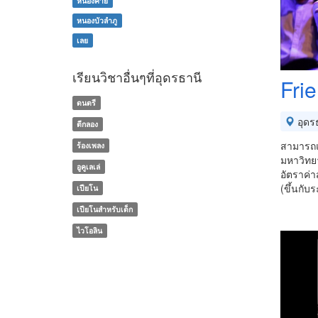
หนองคาย
หนองบัวลำภู
เลย
เรียนวิชาอื่นๆที่อุดรธานี
Fri
ดนตรี
อุดร
ตีกลอง
สามารถ
ร้องเพลง
มหาวิทยา
อูคูเลเล่
อัตราค่
(ขึ้นกับ
เปียโน
เปียโนสำหรับเด็ก
ไวโอลิน