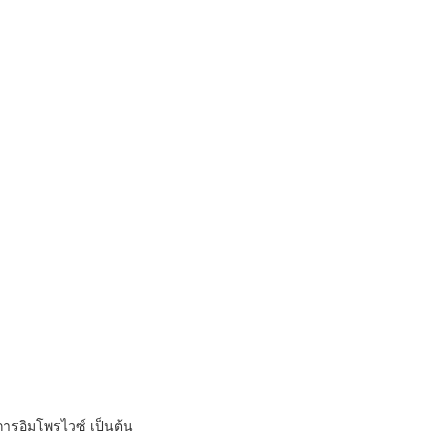
 การอิมโพรไวซ์ เป็นต้น