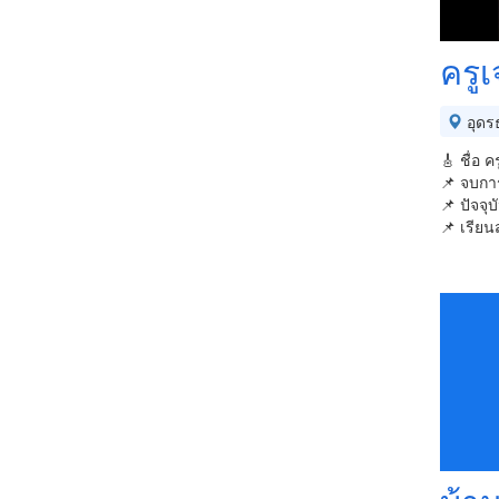
ครู
อุดร
🎸 ชื่อ 
📌 จบกา
📌 ปัจจุ
📌 เรียน