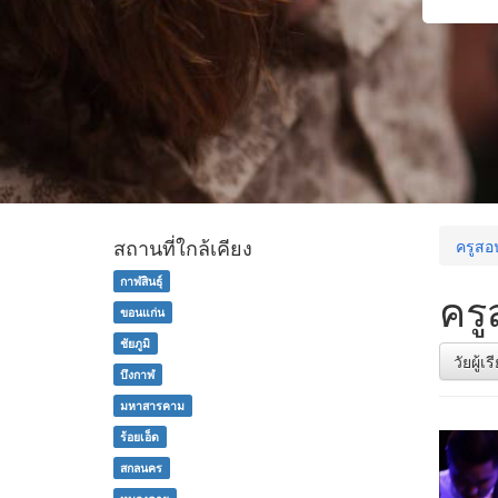
สถานที่ใกล้เคียง
ครูสอน
กาฬสินธุ์
ครู
ขอนแก่น
ชัยภูมิ
วัยผู้เ
บึงกาฬ
มหาสารคาม
ร้อยเอ็ด
สกลนคร