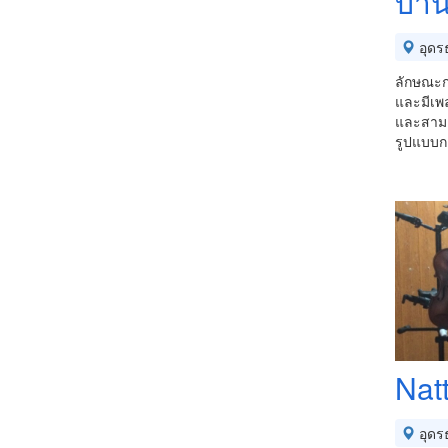
บ้า
อุดร
ลักษณะก
และมีเพ
และสามา
รูปแบบ
Nat
อุดร