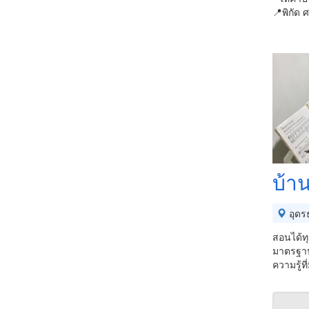
📍พิกัด 
บ้า
อุดร
สอนได้ท
มาตรฐาน 
ความรู้