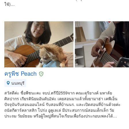
ใช้)…
ครูพีช Peach
นนทบุรี
สวัสดีค่ะ ชื่อพีชนะคะ จบป.ตรีปี2559จาก คณะดุริยางค์ มหาลัย
ศิลปากร เกียรตินิยมอันดับ2ค่ะ เคยสอนมาแล้วทั้งยามาฮ่า เคพีเอ็น
ปัจจุบันรับสอนออนไลน์ รับสอนที่บ้านนร. และเปิดสอนที่บ้านด้วยค่ะ
ถนัดกีตาร์คลาสสิก โปร่ง อูคูเลเล่ มีประสบการณ์สอนเด็กเล็ก วัย
ประถม วัยมัธยม หรือผู้ใหญ่ที่สนใจเรียนเพื่อร้องประกอบเพลงได้…