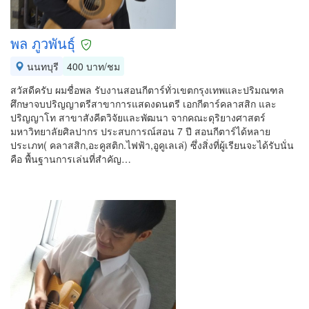
พล ภูวพันธุ์
นนทบุรี
400 บาท/ชม
สวัสดีครับ ผมชื่อพล รับงานสอนกีตาร์ทั่วเขตกรุงเทพและปริมณฑล
ศึกษาจบปริญญาตรีสาขาการแสดงดนตรี เอกกีตาร์คลาสสิก และ
ปริญญาโท สาขาสังคีตวิจัยและพัฒนา จากคณะดุริยางศาสตร์
มหาวิทยาลัยศิลปากร ประสบการณ์สอน 7 ปี สอนกีตาร์ได้หลาย
ประเภท( คลาสสิก,อะคูสติก.ไฟฟ้า,อูคูเลเล่) ซึ่งสิ่งที่ผู้เรียนจะได้รับนั่น
คือ พื้นฐานการเล่นที่สำคัญ…