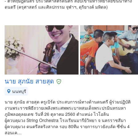
- ติวทฤษฎีดนตรี ประวัติศาสตร์ดนตรี สอบเข้ามหาวิทยาลัยขั้นนำทาง
ดนตรี (ครุศาสตร์ และศิลปกรรม จุฬาฯ, ดุริยางค์ มหิดล)
นาย สุภนัย สายสุด
นนทบุรี
นาย สุภนัย สายสุด ครูเบิร์ด ประสบการณ์ทางด้านดนตรี ผู้ร่วมปฏิบัติ
งานพระราชพิธีถวายเพลิงพระศพพระบาทสมเด็จพระปรมินทรมหา
ภูมิพลอดุลยเดช วันที่ 26 ตุลาคม 2560 ตำแหน่ง ไวโอลิน
ผู้ควบคุมวง String Orchestra โรงเรียนมารีย์วิทยา จ นครราชสีมา
ผู้ควบคุมวง ดนตรีสตริงสากล รอบ 80ทีม รายการบาวยังบลัด ซีซั่น 4
สอนเค…