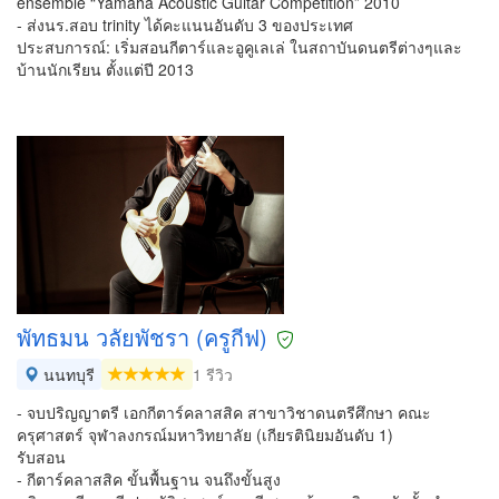
ensemble “Yamaha Acoustic Guitar Competition” 2010
- ส่งนร.สอบ trinity ได้คะแนนอันดับ 3 ของประเทศ
ประสบการณ์: เริ่มสอนกีตาร์และอูคูเลเล่ ในสถาบันดนตรีต่างๆและ
บ้านนักเรียน ตั้งแต่ปี 2013
พัทธมน วลัยพัชรา (ครูกีฟ)
นนทบุรี
1 รีวิว
- จบปริญญาตรี เอกกีตาร์คลาสสิค สาขาวิชาดนตรีศึกษา คณะ
ครุศาสตร์ จุฬาลงกรณ์มหาวิทยาลัย (เกียรตินิยมอันดับ 1)
รับสอน
- กีตาร์คลาสสิค ขั้นพื้นฐาน จนถึงขั้นสูง