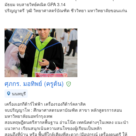
มัธยม จบสายวิทย์คณิต GPA 3.14
ปริญญาตรี วุฒิ วิทยาศาสตร์บัณฑิต ชีววิทยา มหาวิทยาลัยขอนแก่น
ศุภกร. มอทิพย์ (ครูต้น)
นนทบุรี
เครื่องเอกกีต้าร์ไฟฟ้า เครื่องรองกีต้าร์คลาสิค
จบปริญญาโท : ศึกษาศาสตรมหาบัณฑิต สาขา หลักสูตรการสอน
มหาวิทยาลัยนอทร์กรุงเทพ
สอนทฤษฎีดนตรีสากลพื้นฐาน อ่านโน๊ต เทคนิคต่างๆในเพลง แนะนำ
แนวทาง เรียนสนุกเน้นความสนใจของผู้เรียนเป็นหลัก
สอนถึงที่บ้าน หรือ พื้นที่ใกล้เคียงที่สะดวก (มีอุปกรณ์ เครื่องดนตรี ให้