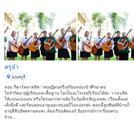
ครูจ๋า
นนทบุรี
สอน กีตาร์คลาสสิค / ทฤษฎีดนตรีเตรียมสอบเข้าศึกษาต่อ
ไม่จำกัดอายุผู้เรียนและพื้นฐาน ไม่เป็นอะไรเลยก็เรียนได้ค่ะ วางเบสิค
ให้แน่นแน่นอน หรือใครอยากสานฝันในวัยเด็กเชิญเลยค่ะ เรียนตั้งแต่
เด็กยิ่งดี แต่เรียนตอนอายุเยอะหน่อยก็ไม่แปลกค่ะ ตอนนี้ลูกศิษย์ที่บ้านก็
อายุสี่สิบอัพหลายคนค่ะ ห้องเรียนติดแอร์ มีอุปกรณ์การเรียนครบ
ถ้วน…