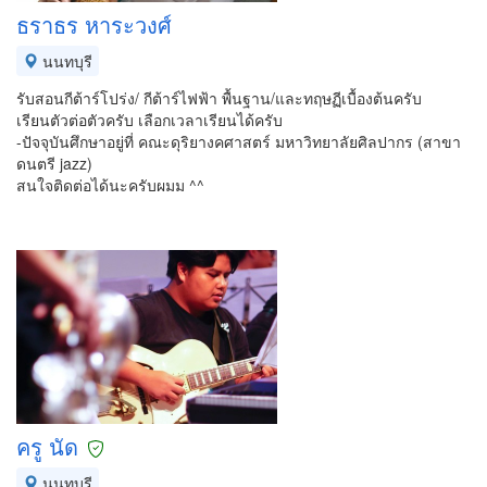
ธราธร หาระวงศ์
นนทบุรี
รับสอนกีต้าร์โปร่ง/ กีต้าร์ไฟฟ้า พื้นฐาน/และทฤษฏีเบื้องต้นครับ
เรียนตัวต่อตัวครับ เลือกเวลาเรียนได้ครับ
-ปัจจุบันศึกษาอยู่ที่ คณะดุริยางคศาสตร์ มหาวิทยาลัยศิลปากร (สาขา
ดนตรี jazz)
สนใจติดต่อได้นะครับผมม ^^
ครู นัด
นนทบุรี