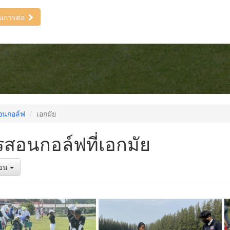
ินการต่อ
อนกอล์ฟ
เอกมัย
สอนกอล์ฟที่เอกมัย
รียน