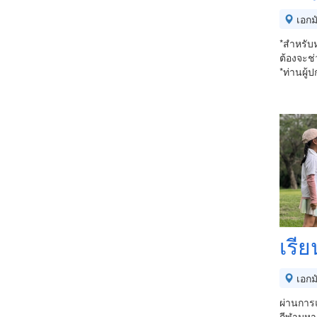
เอกม
*สำหรับห
ต้องจะช
*ท่านผู้
เรี
เอกม
ผ่านการ
กีฬามหา