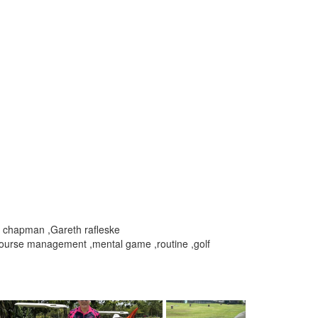
ig chapman ,Gareth rafleske
ourse management ,mental game ,routine ,golf