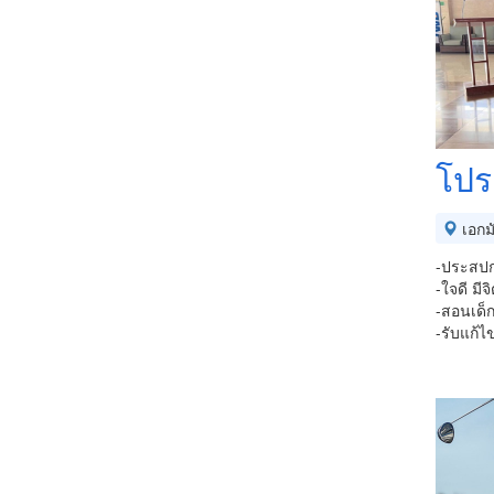
โปรอ
เอกม
-ประสปก
-ใจดี มี
-สอนเด็
-รับแก้ไ