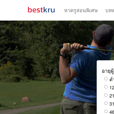
หาครูสอนพิเศษ
บท
อายุผู
ต่
12
21
31
46