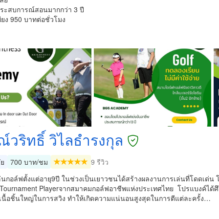
ีประสบการณ์สอนมากกว่า 3 ปี
เพียง 950 บาทต่อชั่วโมง
์วริทธิ์ วิไลธำรงกุล
ัย
700 บาท/ชม
9 รีวิว
เล่นกอล์ฟตั้งแต่อายุ9ปี ในช่วงเป็นเยาวชนได้สร้างผลงานการเล่นที่โดดเด่
รTournament Playerจากสมาคมกอล์ฟอาชีพแห่งประเทศไทย โปรแบงค์ได้ศึ
เนื้อชิ้นใหญ่ในการสวิง ทำให้เกิดความแน่นอนสูงสุดในการตีแต่ละครั้ง…