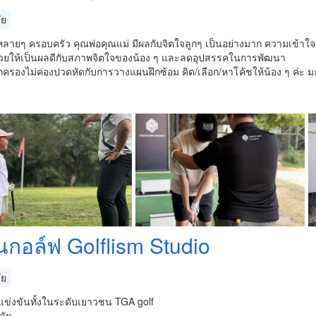
ัย
ลายๆ ครอบครัว คุณพ่อคุณแม่ มีผลกับจิตใจลูกๆ เป็นอย่างมาก ความเข้าใจกา
่วยให้เป็นผลดีกับสภาพจิตใจของน้อง ๆ และลดอุปสรรคในการพัฒนา
ปกครองไม่ค่องปวดหัดกับการวางแผนฝึกซ้อม คิด/เลือก/หาโค้ชให้น้อง ๆ ค่
ยนกอล์ฟ Golflism Studio
ัย
แข่งขันทั้งในระดับเยาวชน TGA golf
ลัย