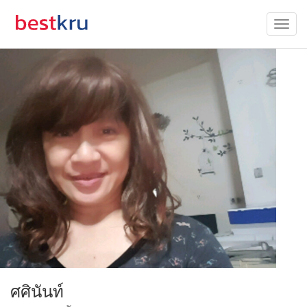
ศศินันท์