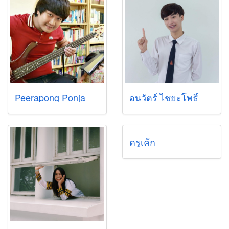
Peerapong Ponja
อนุวัตร์ ไชยะโพธิ์
ครูเค้ก