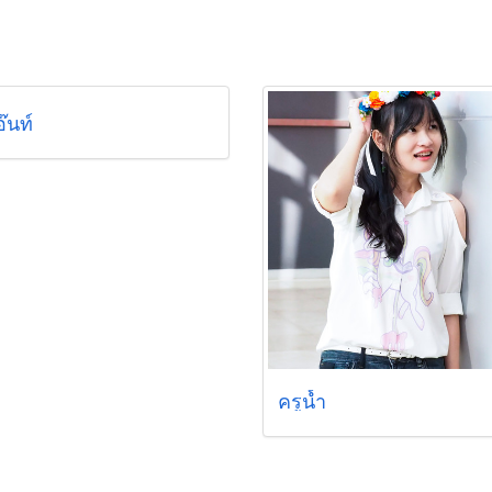
๊นท์
ครูน้ำ