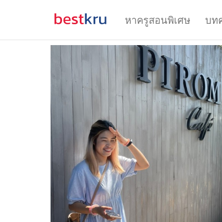
หาครูสอนพิเศษ
บท