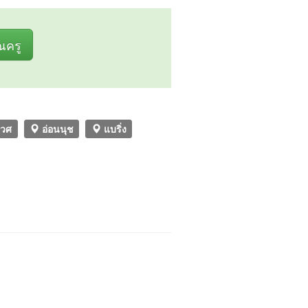
ุณครู
เวศ
อ่อนนุช
แบริ่ง