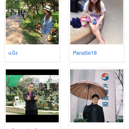
แป้ง
PangSe18