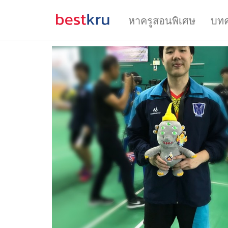
หาครูสอนพิเศษ
บท