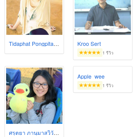
Tidaphat Pongpitayayut
Kroo Sert
1 รีวิว
Apple_wee
1 รีวิว
ศรุตยา ภานุมาสวิวัฒน์