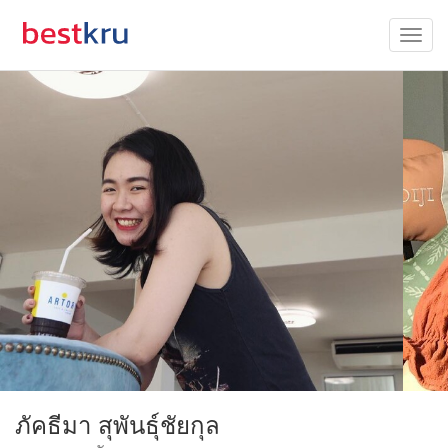
ภัคธีมา สุพันธุ์ชัยกุล