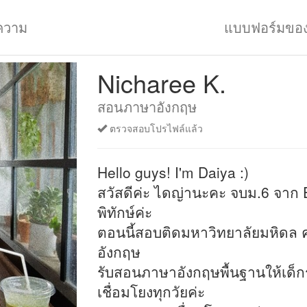
ความ
แบบฟอร์มขอ
Nicharee K.
สอนภาษาอังกฤษ
ตรวจสอบโปรไฟล์แล้ว
Hello guys! I'm Daiya :)
สวัสดีค่ะ ไดญ่านะคะ จบม.6 จาก 
พิทักษ์ค่ะ
ตอนนี้สอบติดมหาวิทยาลัยมหิดล
อังกฤษ
รับสอนภาษาอังกฤษพื้นฐานให้เด็
เชื่อมโยงทุกวัยค่ะ