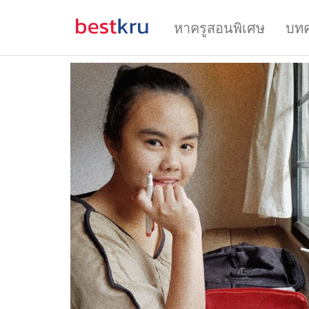
หาครูสอนพิเศษ
บท