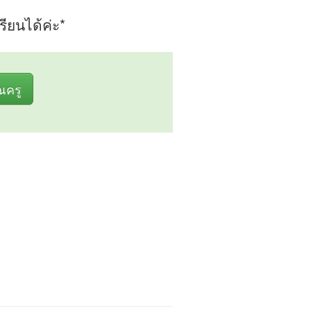
ียนได้ค่ะ*
ุณครู