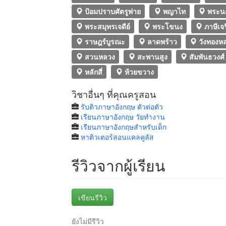
ป้อมปราบศัตรูพ่าย
พญาไท
พระน
พระสมุทรเจดีย์
พระโขนง
ภาษีเจ
ราษฎร์บูรณะ
ลาดพร้าว
วังทองห
สวนหลวง
สะพานสูง
สัมพันธวงศ์
หลักสี่
ห้วยขวาง
วิชาอื่นๆ ที่คุณครูสอน
รับติวภาษาอังกฤษ ตัวต่อตัว
เรียนภาษาอังกฤษ วัยทํางาน
เรียนภาษาอังกฤษสำหรับเด็ก
หาติวเตอร์สอนแคลคูลัส
รีวิวจากผู้เรียน
เขียนรีวิว
ยังไม่มีรีวิว