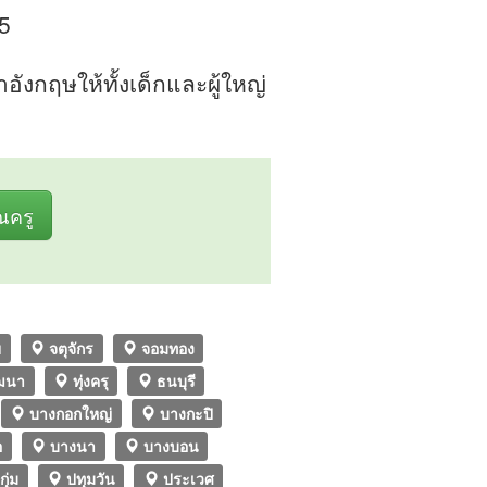
5
กฤษให้ทั้งเด็กและผู้ใหญ่
ุณครู
ย
จตุจักร
จอมทอง
ัฒนา
ทุ่งครุ
ธนบุรี
บางกอกใหญ่
บางกะปิ
อ
บางนา
บางบอน
กุ่ม
ปทุมวัน
ประเวศ