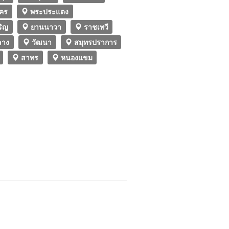
คร
พระประแดง
ริญ
ยานนาวา
ราชเทวี
ลาง
วัฒนา
สมุทรปราการ
สาทร
หนองแขม