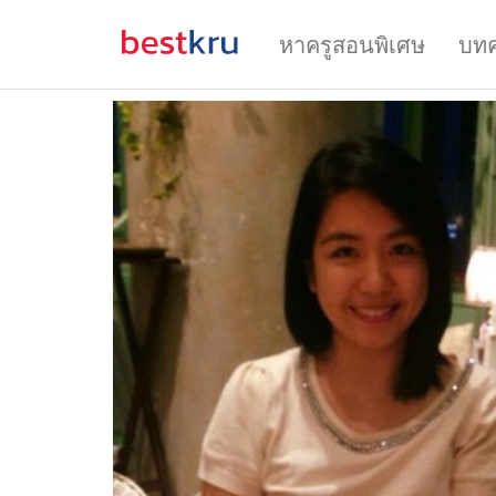
หาครูสอนพิเศษ
บท