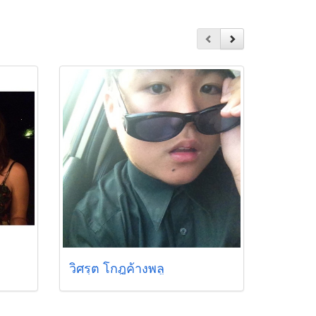
วิศรุต โกฎค้างพลู