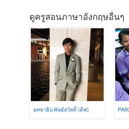
ดูครูสอนภาษาอังกฤษอื่นๆ
ยุทธาธิป พันธุ์สวัสดิ์ (ดิฟ)
PAit