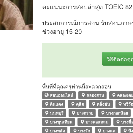
คะแนนะการสอบล่าสุด TOEIC 82
ประสบการณ์การสอน รับสอนภาษาอัง
ช่วงอายุ 15-20
วิธีติดต่อค
พื้นที่ที่คุณครูท่านนี้สะดวกสอน
สอนออนไลน์
คลองสาน
คลองเต
ดินแดง
ดุสิต
ตลิ่งชัน
ทวีว
นนทบุรี
บางกรวย
บางกอกน้อย
บางขุนเทียน
บางคอแหลม
บางซื่
บางพลัด
บางรัก
บางแค
บึง