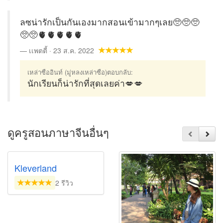
ลซน่ารักเป็นกันเองมากสอนเข้ามากๆเลย🥺🥺🥺
🥺🥺🫀🫀🫀🫀🫀
เเพตตี้ · 23 ส.ค. 2022
เหล่าซืออินท์ (มู่หลงเหล่าซือ)ตอบกลับ:
นักเรียนก็น่ารักที่สุดเลยค่า💋💋
ดูครูสอนภาษาจีนอื่นๆ
Kleverland
2 รีวิว