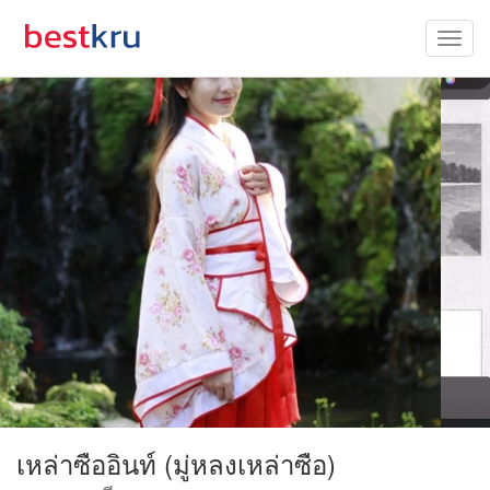
เหล่าซืออินท์ (มู่หลงเหล่าซือ)