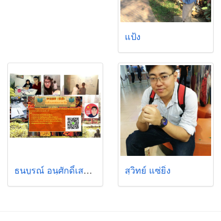
แป้ง
ธนบูรณ์ อนุศักดิ์เสถียร
สุวิทย์ แซ่ยิ่ง