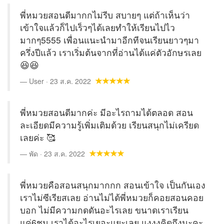
พี่หมวยสอนดีมากกไม่รีบ สบายๆ แต่ถ้าเห็นว่า
เข้าใจแล้วก็ไปเร็วๆได้เลยทำให้เรียนไปไว
มากๆ5555 เพื่อนแนะนำมาอีกทีจนเรียนยาวๆมา
ครึ่งปีแล้ว เราเริ่มต้นจากที่อ่านได้แค่ตัวอักษรเลย
😆😆
User · 23 ส.ค. 2022
พี่หมวยสอนดีมากค่ะ มีอะไรถามได้ตลอด สอน
ละเอียดมีความรู้เพิ่มเติมด้วย เรียนสนุกไม่เครียด
เลยค่ะ 🥰
พัด · 23 ส.ค. 2022
พี่หมวยคือสอนสนุกมากกก สอนเข้าใจ เป็นกันเอง
เราไม่ซีเรียสเลย อ่านไม่ได้พี่หมวยก็คอยสอนคอย
บอก ไม่มีความกดดันอะไรเลย ขนาดเราเรียน
แค่6ชม.เราได้อะไรเยอะแยะเลย แงงงคิดถึงนะคะ