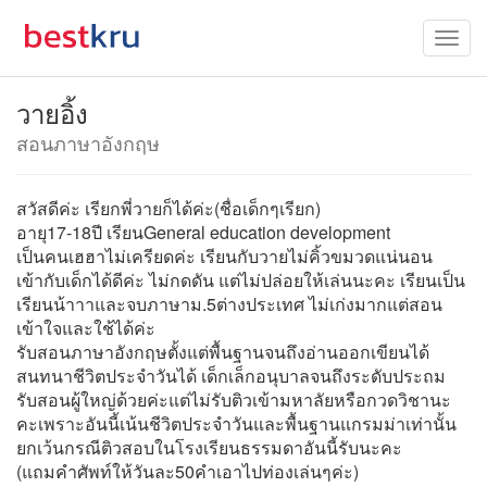
วายอิ้ง
สอนภาษาอังกฤษ
สวัสดีค่ะ เรียกพี่วายก็ได้ค่ะ(ชื่อเด็กๆเรียก)
อายุ17-18ปี เรียนGeneral education development
เป็นคนเฮฮาไม่เครียดค่ะ เรียนกับวายไม่คิ้วขมวดแน่นอน
เข้ากับเด็กได้ดีค่ะ ไม่กดดัน แต่ไม่ปล่อยให้เล่นนะคะ เรียนเป็น
เรียนน้าาาและจบภาษาม.5ต่างประเทศ ไม่เก่งมากแต่สอน
เข้าใจและใช้ได้ค่ะ
รับสอนภาษาอังกฤษตั้งแต่พื้นฐานจนถึงอ่านออกเขียนได้
สนทนาชีวิตประจำวันได้ เด็กเล็กอนุบาลจนถึงระดับประถม
รับสอนผู้ใหญ่ด้วยค่ะแต่ไม่รับติวเข้ามหาลัยหรือกวดวิชานะ
คะเพราะอันนี้เน้นชีวิตประจำวันและพื้นฐานแกรมม่าเท่านั้น
ยกเว้นกรณีติวสอบในโรงเรียนธรรมดาอันนี้รับนะคะ
(แถมคำศัพท์ให้วันละ50คำเอาไปท่องเล่นๆค่ะ)