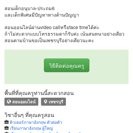
สอนเด็กอนุบาล-ประถม6
และเด็กพิเศษมีปัญหาทางด้านปัญญา
สอนออนไลน์ผ่านvideo callหรือface timeได้ค่ะ
ถ้าไม่สะดวกแบบโทรธรรมดาก็รับค่ะ เน้นสนทนาอย่างเดียว
สอนตามบ้านขอเป็นเพชรบุรีอย่างเดียวนะคะ
วิธีติดต่อคุณครู
พื้นที่ที่คุณครูท่านนี้สะดวกสอน
สอนออนไลน์
เพชรบุรี
วิชาอื่นๆ ที่คุณครูสอน
ติวเตอร์ภาษาอังกฤษ ตัวต่อตัว
เรียนภาษาอังกฤษ ผู้ใหญ่