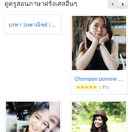
ดูครูสอนภาษาฝรั่งเศสอื่นๆ
บูรพา วุ่นพาณิชย์ (ต้น)
Chompoo pomme rose
1 รีวิว