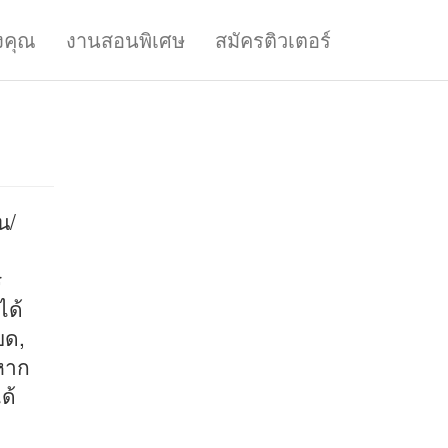
งคุณ
งานสอนพิเศษ
สมัครติวเตอร์
น/
ร
ได้
ยด,
หาก
ด้