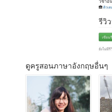
วิชาอื่
ติวเต
รีวิ
เขียนรี
ยังไม่มีรี
ดูครูสอนภาษาอังกฤษอื่นๆ