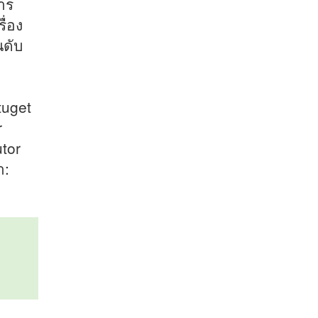
าร
ื่อง
นดับ
tuget
r
utor
า: