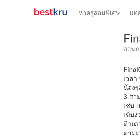
หาครูสอนพิเศษ
บท
Fin
สอนภ
Final
เวลา 
น้องๆ
3.สาม
เช่น 
เข้มง
ติวเต
ตามเว