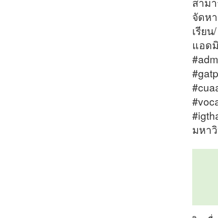
สามาร
จัดหา
เรียน
แอดมิ
#admi
#gatp
#cuaa
#voca
#igth
มหาวิ