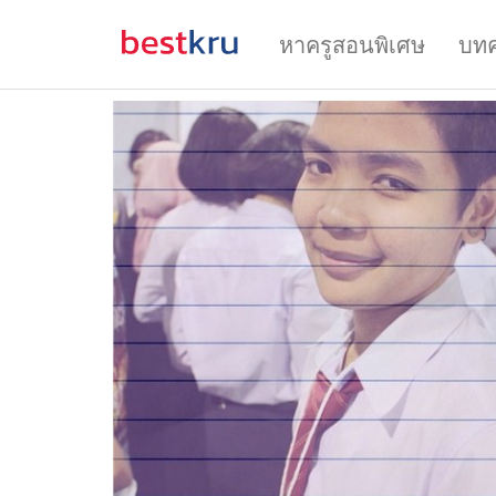
หาครูสอนพิเศษ
บท