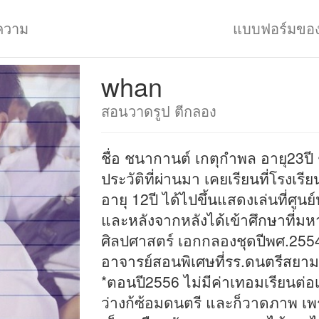
ความ
แบบฟอร์มขอ
whan
สอนวาดรูป ตีกลอง
ชื่อ ชนากานต์ เกตุกำพล อายุ23ปี ช
ประวัติที่ผ่านมา เคยเรียนที่โรง
อายุ 12ปี ได้ไปขึ้นแสดงเล่นที่ศู
และหลังจากหลังได้เข้าศึกษาที่ม
ศิลปศาสตร์ เอกกลองชุดปีพศ.2554
อาจารย์สอนพิเศษที่รร.ดนตรีสย
*ตอนปี2556 ไม่มีค่าเทอมเรียนต่อ
ว่างก้ซ้อมดนตรี และก็วาดภาพ เพ