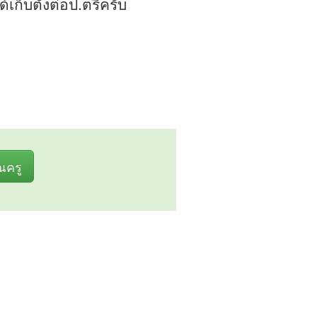
เก็บตังต่อป.ตรีครับ
ุณครู