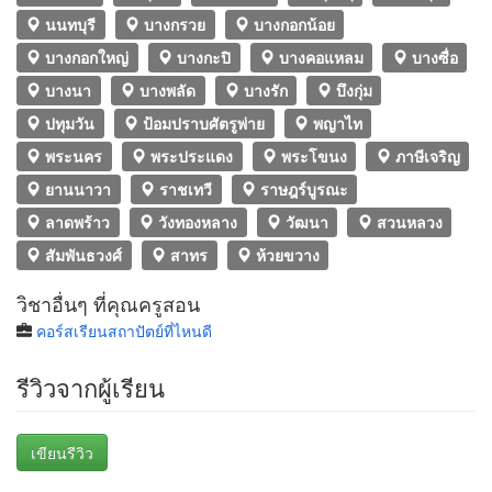
นนทบุรี
บางกรวย
บางกอกน้อย
บางกอกใหญ่
บางกะปิ
บางคอแหลม
บางซื่อ
บางนา
บางพลัด
บางรัก
บึงกุ่ม
ปทุมวัน
ป้อมปราบศัตรูพ่าย
พญาไท
พระนคร
พระประแดง
พระโขนง
ภาษีเจริญ
ยานนาวา
ราชเทวี
ราษฎร์บูรณะ
ลาดพร้าว
วังทองหลาง
วัฒนา
สวนหลวง
สัมพันธวงศ์
สาทร
ห้วยขวาง
วิชาอื่นๆ ที่คุณครูสอน
คอร์สเรียนสถาปัตย์ที่ไหนดี
รีวิวจากผู้เรียน
เขียนรีวิว