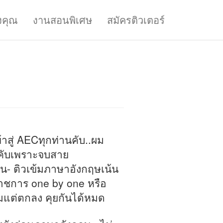
งคุณ
งานสอนพิเศษ
สมัครติวเตอร์
ข้าสู่ AECทุกท่านคับ..ผม
ากคับเพราะจบสาย
อน- ติวเข้มภาษาอังกฤษเน้น
าชการ one by one หรือ
มแต่ตกลง คุยกันได้หมด