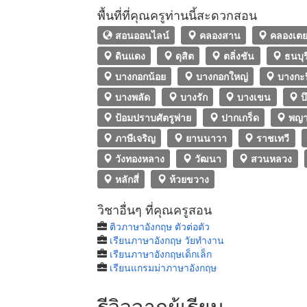
พื้นที่ที่คุณครูท่านนี้สะดวกสอน
สอนออนไลน์
คลองสาน
คลองเต
ดินแดง
ดุสิต
ตลิ่งชัน
ธนบุร
บางกอกน้อย
บางกอกใหญ่
บางกะป
บางพลัด
บางรัก
บางเขน
บึ
ป้อมปราบศัตรูพ่าย
ปากเกร็ด
พญา
ภาษีเจริญ
ยานนาวา
ราชเทวี
วังทองหลาง
วัฒนา
สวนหลวง
หลักสี่
ห้วยขวาง
วิชาอื่นๆ ที่คุณครูสอน
ติวภาษาอังกฤษ ตัวต่อตัว
เรียนภาษาอังกฤษ วัยทํางาน
เรียนภาษาอังกฤษเด็กเล็ก
เรียนแกรมม่าภาษาอังกฤษ
รีวิวจากผู้เรียน