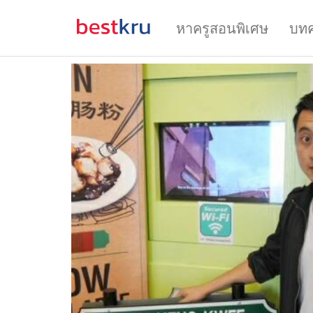
หาครูสอนพิเศษ
บท