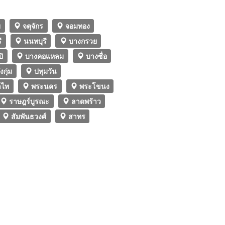
ย
จตุจักร
จอมทอง
ี
นนทบุรี
บางกรวย
ิ
บางคอแหลม
บางซื่อ
งกุ่ม
ปทุมวัน
ไท
พระนคร
พระโขนง
ราษฎร์บูรณะ
ลาดพร้าว
สัมพันธวงศ์
สาทร