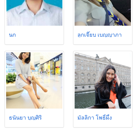
นก
ลูกเจี๊ยบ เบญญาภา
ธนันยา บุญศิริ
มัลลิกา โพธิ์ผึ้ง