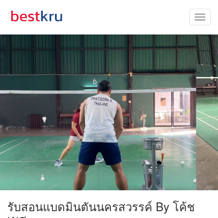
รับสอนแบดมินตันนครสวรรค์ By โค้ช