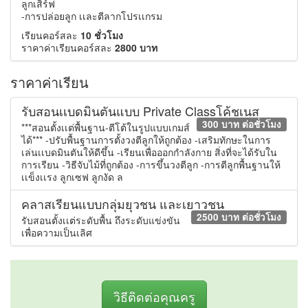
ลูกเสิร์ฟ
-การปล่อยลูก เเละตีลากโปรเเกรม
เรียนคอร์สละ
10 ชั่วโมง
ราคาค่าเรียนคอร์สละ
2800 บาท
ราคาค่าเรียน
รับสอนเเบดมินตันแบบ Private Classโค้ชเนส
300 บาท ต่อชั่วโมง
***สอนตั้งเเต่พื้นฐาน-ตีโต้ในรูปแบบเกมส์
ได้*** -ปรับพื้นฐานการตั้งวงตีลูกให้ถูกต้อง -เสริมทักษะในการ
เล่นเเบดมินตันให้ดีขึ้น -เรียนเพื่อออกกำลังกาย สิ่งที่จะได้รับใน
การเรียน -วิธีจับไม้ที่ถูกต้อง -การขึ้นวงตีลูก -การตีลูกพื้นฐานให้
เเข็งเเรง ลูกเซฟ ลูกงัด ล
คลาสเรียนแบบกลุ่มยุวชน และเยาวชน
2500 บาท ต่อชั่วโมง
รับสอนตั้งเเต่ระดับพื้น ถึงระดับแข่งขัน
เพื่อความเป็นเลิศ
วิธีติดต่อคุณครู