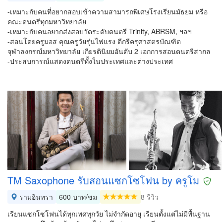
-เหมาะกับคนที่อยากสอบเข้าความสามารถพิเศษโรงเรียนมัธยม หรือ
คณะดนตรีทุกมหาวิทยาลัย
-เหมาะกับคนอยากส่งสอบวัดระดับดนตรี Trinity, ABRSM, ฯลฯ
-สอนโดยครูมอส คุณครูวัยรุ่นไฟแรง ดีกรีครุศาสตรบัณฑิต
จุฬาลงกรณ์มหาวิทยาลัย เกียรตินิยมอันดับ 2 เอกการสอนดนตรีสากล
-ประสบการณ์แสดงดนตรีทั้งในประเทศและต่างประเทศ
TM Saxophone รับสอนแซกโซโฟน by ครูโม
รามอินทรา
600 บาท/ชม
8 รีวิว
เรียนแซกโซโฟนได้ทุกเพศทุกวัย ไม่จำกัดอายุ เรียนตั้งแต่ไม่มีพื้นฐาน