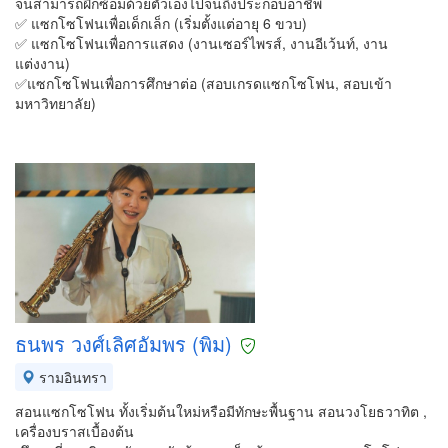
จนสามารถฝึกซ้อมด้วยตัวเองไปจนถึงประกอบอาชีพ
✅ แซกโซโฟนเพื่อเด็กเล็ก (เริ่มตั้งแต่อายุ 6 ขวบ)
✅ แซกโซโฟนเพื่อการแสดง (งานเซอร์ไพรส์, งานอีเว้นท์, งาน
แต่งงาน)
✅แซกโซโฟนเพื่อการศึกษาต่อ (สอบเกรดแซกโซโฟน, สอบเข้า
มหาวิทยาลัย)
ธนพร วงศ์เลิศอัมพร (พิม)
รามอินทรา
สอนแซกโซโฟน ทั้งเริ่มต้นใหม่หรือมีทักษะพื้นฐาน สอนวงโยธวาทิต ,
เครื่องบราสเบื้องต้น