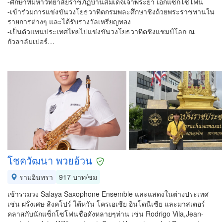
-ศึกษาที่มหาวิทยาลัยราชภัฏบ้านสมเด็จเจ้าพระยา เอกแซกโซโฟน
-เข้าร่วมการแข่งขันวงโยธวาทิตกรมพละศึกษาชิงถ้วยพระราชทานใน
รายการต่างๆ และได้รับรางวัลเหรียญทอง
-เป็นตัวแทนประเทศไทยไปแข่งขันวงโยธวาทิตชิงแชมป์โลก ณ
กัวลาลัมเปอร์…
โชควัฒนา พวยอ้วน
รามอินทรา
917 บาท/ชม
เข้ารวมวง Salaya Saxophone Ensemble และแสดงในต่างประเทศ
เช่น ฝรั่งเศษ สิงคโปร์ ไต้หวัน โครเอเชีย อินโดนีเซีย และมาสเตอร์
คลาสกับนักแซ็กโซโฟนชื่อดังหลายๆท่าน เช่น Rodrigo Vila,Jean-