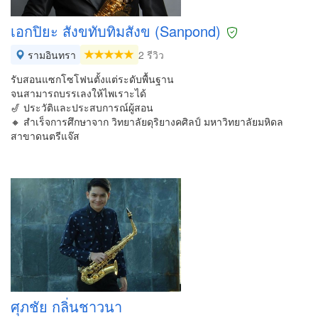
เอกปิยะ สังขทับทิมสังข (Sanpond)
รามอินทรา
2 รีวิว
รับสอนแซกโซโฟนตั้งแต่ระดับพื้นฐาน
จนสามารถบรรเลงให้ไพเราะได้
🎷 ประวัติและประสบการณ์ผู้สอน
🔸 สำเร็จการศึกษาจาก วิทยาลัยดุริยางคศิลป์ มหาวิทยาลัยมหิดล
สาขาดนตรีแจ๊ส
ศุภชัย กลิ่นชาวนา