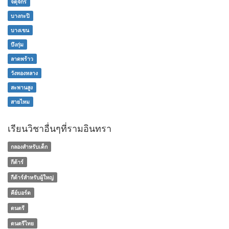
จตุจักร
บางกะปิ
บางเขน
บึงกุ่ม
ลาดพร้าว
วังทองหลาง
สะพานสูง
สายไหม
เรียนวิชาอื่นๆที่รามอินทรา
กลองสำหรับเด็ก
กีต้าร์
กีต้าร์สำหรับผู้ใหญ่
คีย์บอร์ด
ดนตรี
ดนตรีไทย