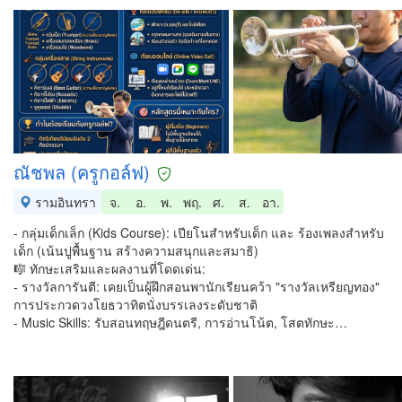
ณัชพล (ครูกอล์ฟ)
รามอินทรา
จ.
อ.
พ.
พฤ.
ศ.
ส.
อา.
- กลุ่มเด็กเล็ก (Kids Course): เปียโนสำหรับเด็ก และ ร้องเพลงสำหรับ
เด็ก (เน้นปูพื้นฐาน สร้างความสนุกและสมาธิ)
🎼 ทักษะเสริมและผลงานที่โดดเด่น:
- รางวัลการันตี: เคยเป็นผู้ฝึกสอนพานักเรียนคว้า "รางวัลเหรียญทอง"
การประกวดวงโยธวาทิตนั่งบรรเลงระดับชาติ
- Music Skills: รับสอนทฤษฎีดนตรี, การอ่านโน้ต, โสตทักษะ…