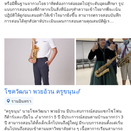
หรือมีพื้นฐานจากวงโยธวาทิตต้องการต่อยอดไปสู่ระดับอุดมศึกษา รูป
แบบการสอนของพี่ถ้าหากเป็นสิ่งที่น้องๆทำความเข้าใจยากพี่จะเน้น
ปฎิบัติให้ดูก่อนเสมอทำให้เข้าใจมากยิ่งขึ้น สามารถตรวจสอบบันทึก
การสอนได้ทุกสัปดาห์ประเมินแผนการสอนตามคุณสมบัติผู้เร…
โชควัฒนา พวยอ้วน ครูขนุน🎷
รามอินทรา
"ครูขนุน" นายโชควัฒนา พวยอ้วน มีประสบการณ์สอนแซกโซโฟน
กีต้าร์และเปียโน 🎷มากกว่า 5 ปี มีประการณ์สอนตามบ้านมากกว่า 3
ปี สามารถสอนได้ทั้งเด็กเล็กไปจนถึงผู้ใหญ่ มีระบบการสอนตั้งแต่เริ่ม
ต้นไปจนถึงสอบเข้าตามมหาวิทยาลัยต่าง ๆ เนื้อหาการเรียนสามารถ