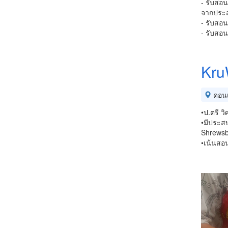
- รับสอน
จากประส
- รับสอ
- รับสอน
Kru
ดอนเ
•ป.ตรี ว
•มีประสบ
Shrewsbu
•เน้นสอ