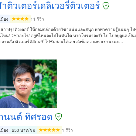
ุฬาติวเตอร์เดลิเวอรี่ติวเตอร์
มือง
11 รีวิว
สา"ปรุงติวเตอร์ ให้กลมกล่อมด้วยวิชาแน่นและสนุก พกพาความรู้แน่นๆ ไปช
้นไหน/ วิชาอะไร/ อยู่ที่ไหนจะไปในทันใด หากโทรมาจะรีบไป ไปอยู่ดูแลเป็นเ
ถามสั่ง ติวเตอร์ดิลิเวอรี่ ไปชิมก่อนได้เลย ส่งข้อความหาเรานะคะ…
านนต์ ทิศรอด
มือง
250 บาท/ชม
1 รีวิว