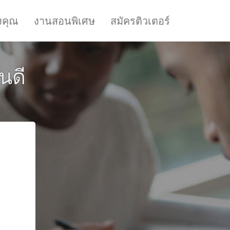
งคุณ
งานสอนพิเศษ
สมัครติวเตอร์
นดี