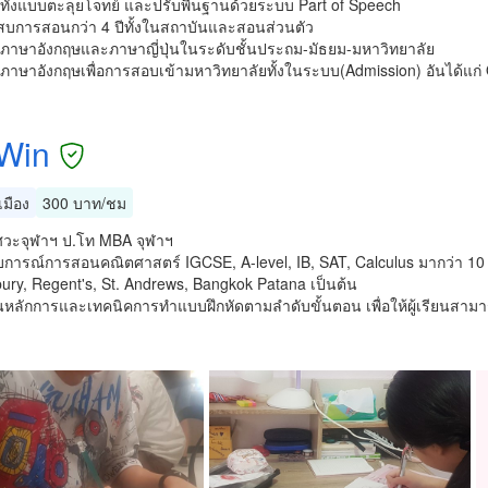
ทั้งแบบตะลุยโจทย์ และปรับพื้นฐานด้วยระบบ Part of Speech
บการสอนกว่า 4 ปีทั้งในสถาบันและสอนส่วนตัว
นภาษาอังกฤษและภาษาญี่ปุ่นในระดับชั้นประถม-มัธยม-มหาวิทยาลัย
ภาษาอังกฤษเพื่อการสอบเข้ามหาวิทยาลัยทั้งในระบบ(Admission) อันได้แก่
Win
มือง
300 บาท/ชม
ิศวะจุฬาฯ ป.โท MBA จุฬาฯ
การณ์การสอนคณิตศาสตร์ IGCSE, A-level, IB, SAT, Calculus มากว่า 10 ปี
ry, Regent's, St. Andrews, Bangkok Patana เป็นต้น
นหลักการและเทคนิคการทำแบบฝึกหัดตามลำดับขั้นตอน เพื่อให้ผู้เรียนสา