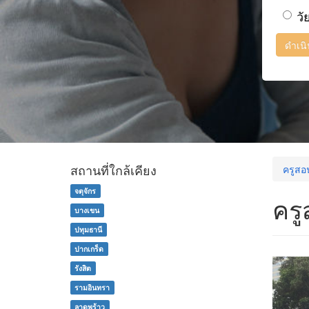
วั
ดำเน
สถานที่ใกล้เคียง
ครูสอ
จตุจักร
ครู
บางเขน
ปทุมธานี
ปากเกร็ด
รังสิต
รามอินทรา
ลาดพร้าว