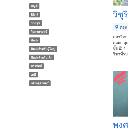
บัญชี
วิชุ
ฟิสิกส์
วาดรูป
ดอนเ
วิทยาศาสตร์
มหาวิทย
ศิลปะ
คณะ: อ
ชั้นปี: 4
ศิลปะสำหรับผู้ใหญ่
วิชาที่ร
ศิลปะสำหรับเด็ก
สถาปัตย์
เคมี
เศรษฐศาสตร์
พงศ