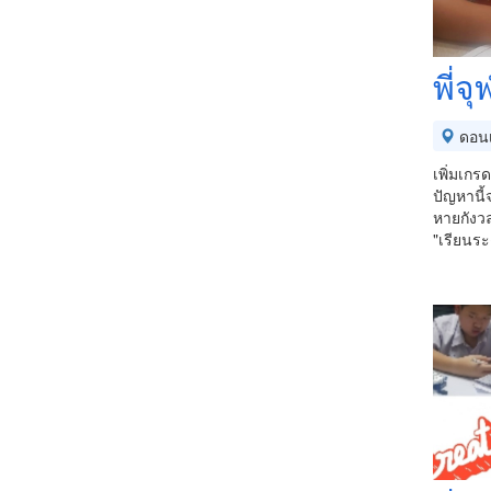
พี่จ
ดอนเ
เพิ่มเกร
ปัญหานี้
หายกังวล
"เรียนระ