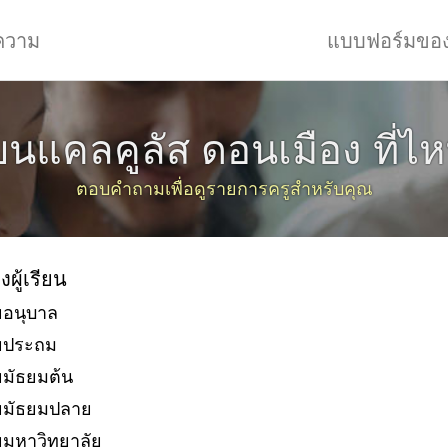
ความ
แบบฟอร์มขอ
ียนแคลคูลัส ดอนเมือง ที่ไห
ตอบคำถามเพื่อดูรายการครูสำหรับคุณ
งผู้เรียน
ยอนุบาล
ัยประถม
ยมัธยมต้น
ยมัธยมปลาย
ยมหาวิทยาลัย