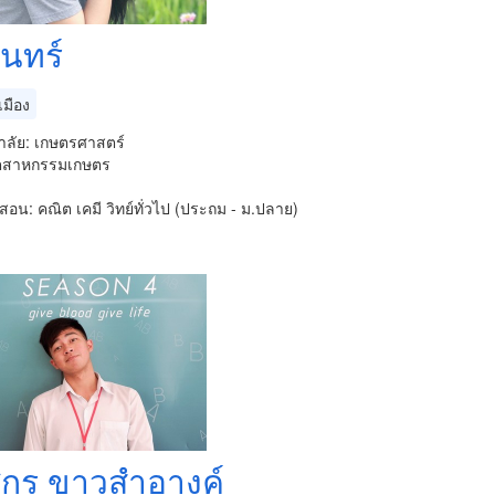
รินทร์
มือง
าลัย: เกษตรศาสตร์
ุตสาหกรรมเกษตร
ับสอน: คณิต เคมี วิทย์ทั่วไป (ประถม - ม.ปลาย)
กร ขาวสำอางค์