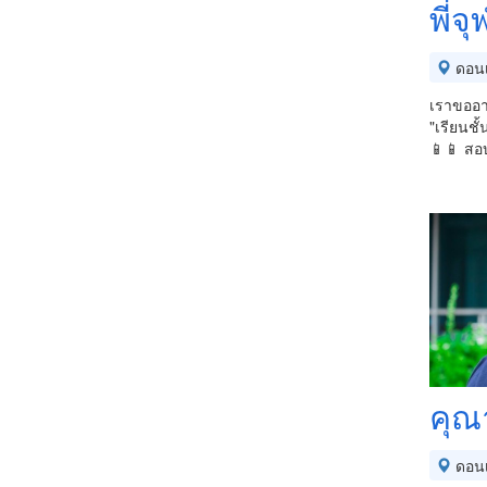
พี่จ
ดอนเ
เราขออา
"เรียนชั
📱📱 สอบ
คุณ
ดอนเ