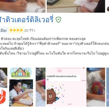
ุฬาติวเตอร์ดิลิเวอรี่
มือง
20 รีวิว
ด ติวสอบ ตะลุยโจทย์ เรียนอ่อนต้องการเพิ่ทเกรด สอนตรงจุด
จะหมดไป ถ้าคุณได้รู้จักเรา"พี่จุฬาติวเตอร์" ขออาสา"ปรุงติวเตอร์ให้กลมก
ใจกันเลยทีเดียว
ดับชั้นไหน /วิชาอะไร/อยู่ที่ไหน จะไปในทันใด หากโทรมาจะรีบไป ไปอยู่ดูแ