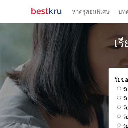
หาครูสอนพิเศษ
บท
เร
วัยขอ
วั
ว
วั
วั
วั