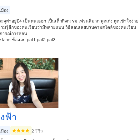
มือง
วะจุฬาอยู่ปี4 เป็นคนเฮฮา เป็นเด็กกิจกรรม เฟรนลี่มาก พูดเก่ง พูดเข้าใจง่าย
วามรู้สึกของคนเรียนว่ามีหลายแบบ วิธีสอนเลยปรับตามสไตล์ของคนเรียน
บการณ์การสอน
ม.ปลาย ข้อสอบ pat1 pat2 pat3
ิงฟ้า
มือง
2 รีวิว