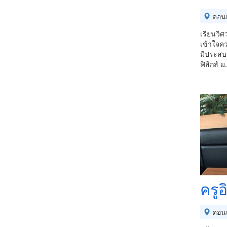
ดอนเ
เรียนวิศ
เข้าใจค
มีประส
ฟิสิกส์ 
ครูอ
ดอนเ