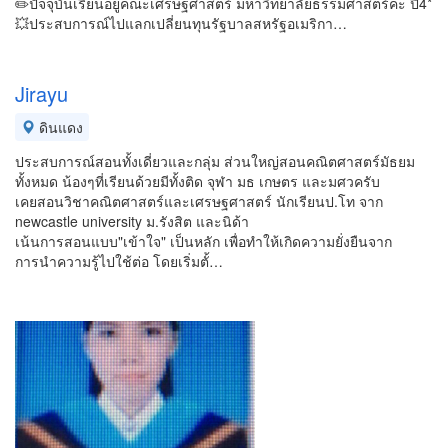
✏️ปัจจุบันเรียนอยู่คณะเศรษฐศาสตร์ มหาวิทยาลัยธรรมศาสตร์ค่ะ ปี4*
💥ประสบการณ์ไปแลกเปลี่ยนทุนรัฐบาลสหรัฐอเมริกา…
Jirayu
ดินแดง
ประสบการณ์สอนทั้งเดี่ยวและกลุ่ม ส่วนใหญ่สอนคณิตศาสตร์มัธยม
ทั้งหมด น้องๆที่เรียนด้วยมีทั้งติด จุฬา มธ เกษตร และมศวครับ
เคยสอนวิชาคณิตศาสตร์และเศรษฐศาสตร์ นักเรียนป.โท จาก
newcastle university ม.รังสิต และนิด้า
เน้นการสอนแบบ"เข้าใจ" เป็นหลัก เพื่อทำให้เกิดความยั่งยืนจาก
การนำความรู้ไปใช้ต่อ โดยเริ่มตั้…