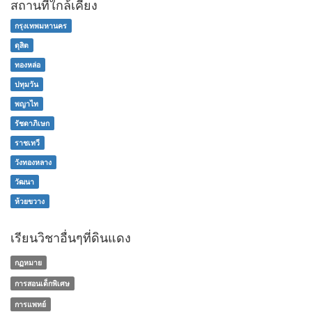
สถานที่ใกล้เคียง
กรุงเทพมหานคร
ดุสิต
ทองหล่อ
ปทุมวัน
พญาไท
รัชดาภิเษก
ราชเทวี
วังทองหลาง
วัฒนา
ห้วยขวาง
เรียนวิชาอื่นๆที่ดินแดง
กฏหมาย
การสอนเด็กพิเศษ
การแพทย์