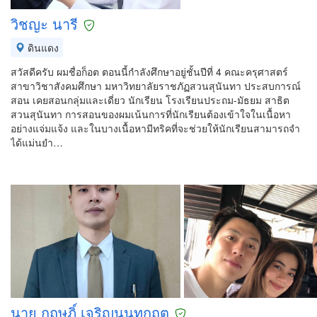
วิชญะ นารี
ดินแดง
สวัสดีครับ ผมชื่อก็อต ตอนนี้กำลังศึกษาอยู่ชั้นปีที่ 4 คณะครุศาสตร์
สาขาวิชาสังคมศึกษา มหาวิทยาลัยราชภัฏสวนสุนันทา ประสบการณ์
สอน เคยสอนกลุ่มและเดี่ยว นักเรียน โรงเรียนประถม-มัธยม สาธิต
สวนสุนันทา การสอนของผมเน้นการที่นักเรียนต้องเข้าใจในเนื้อหา
อย่างแจ่มแจ้ง และในบางเนื้อหามีทริคที่จะช่วยให้นักเรียนสามารถจำ
ได้แม่นยำ…
นาย กฤษฎิ์ เจริญนนทกฤต