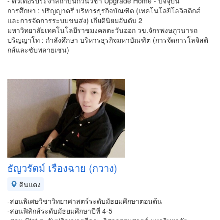
- ติวเตอร์ประจำสถาบันกวนวิชา Upgrade Home - ปัจจุบัน
การศึกษา : ปริญญาตรี บริหารธุรกิจบัณฑิต (เทคโนโลยีโลจิสติกส์
และการจัดการระบบขนส่ง) เกียตินิยมอันดับ 2
มหาวิทยาลัยเทคโนโลยีราชมงคลตะวันออก วข.จักรพงษภูวนารถ
ปริญญาโท : กำลังศึกษา บริหารธุรกิจมหาบัณฑิต (การจัดการโลจิสติ
กส์และซับพลายเชน)
ธัญวรัตม์ เรืองฉาย (กวาง)
ดินแดง
-สอนพิเศษวิชาวิทยาศาสตร์ระดับมัธยมศึกษาตอนต้น
-สอนฟิสิกส์ระดับมัธยมศึกษาปีที่ 4-5