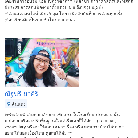
เคยผ่านการอบรม โอลิมปิกวาชาการ ในสาขา ดาราศาสตร์และฟิสิกส์
มีประสบการสอนน้องๆมาตั้งแต่จบ ม.6 ถึงปัจจุบัน(3ปี)
✅สอนสดออนไลน์ เดี่ยว/กลุ่ม โดยจะมีคลิบบันทึกการสอนทุกครั้ง
✅ค่าเรียนคิดเป็นรายชั่วโมง ตามตกลง
ณัฐนรี มาศิริ
ดินแดง
✏️รับสอนพิเศษภาษาอังกฤษ เพิ่มเกรดในโรงเรียน ประถม ม.ต้น
ม.ปลาย หรือจะปรับพื้นฐานตั้งแต่เริ่มเลยก็ได้ค่ะ -- grammar,
vocabulary หรือจะให้สอนเฉพาะเรื่อง หรือ สอนการบ้านได้นะคะ
อยากให้สอนเรื่องไหน คุยกันได้ค่ะ ^^