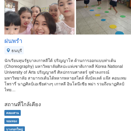
ฝนพรำ
ธนบุรี
นักเรียนทุนรัฐบาลเกาหลีใต้ ปริญญาโท ด้านการออกแบบท่าเต้น
(Choreography) มหาวิทยาลัยศิลปะแห่งชาติเกาหลี Korea National
University of Arts ปริญญาตรี ศิลปกรรมศาสตร์ จุฬาลงกรณ์
มหาวิทยาลัย สามารถเต้นได้หลากหลายสไตล์ ทั้งบัลเลต์ แจ๊ส คอนเทม
โพรารี่ นาฏศิลป์เอเชียต่างๆ เกาหลี อินโดนีเซีย พม่า รวมถึงนาฏศิลป์
ไทย…
สถานที่ใกล้เคียง
คลองสาน
จอมทอง
บางกอกใหญ่