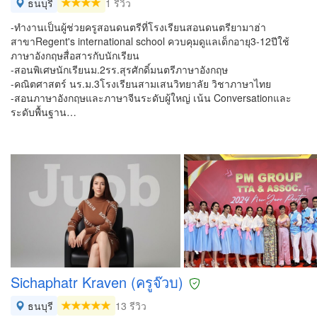
ธนบุรี
1 รีวิว
-ทำงานเป็นผู้ช่วยครูสอนดนตรีที่โรงเรียนสอนดนตรียามาฮ่า
สาขาRegent's international school ควบคุมดูแลเด็กอายุ3-12ปีใช้
ภาษาอังกฤษสื่อสารกับนักเรียน
-สอนพิเศษนักเรียนม.2รร.สุรศักดิ์มนตรีภาษาอังกฤษ
-คณิตศาสตร์ นร.ม.3โรงเรียนสามเสนวิทยาลัย วิชาภาษาไทย
-สอนภาษาอังกฤษและภาษาจีนระดับผู้ใหญ่ เน้น Conversationและ
ระดับพื้นฐาน…
Sichaphatr Kraven (ครูจ๊วบ)
ธนบุรี
13 รีวิว