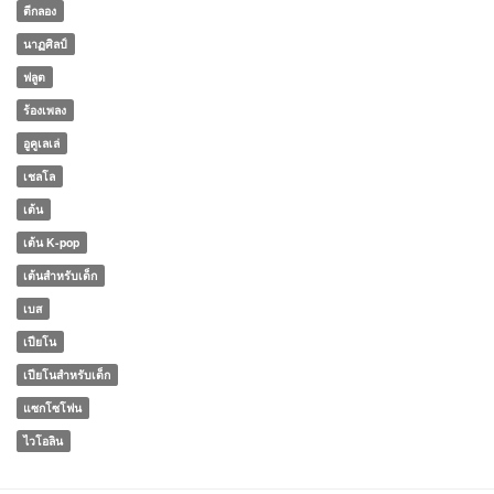
ตีกลอง
นาฏศิลป์
ฟลูต
ร้องเพลง
อูคูเลเล่
เชลโล
เต้น
เต้น K-pop
เต้นสำหรับเด็ก
เบส
เปียโน
เปียโนสำหรับเด็ก
แซกโซโฟน
ไวโอลิน