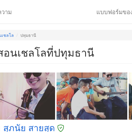
ความ
แบบฟอร์มขอ
อนเชลโล
ปทุมธานี
สอนเชลโลที่ปทุมธานี
 สุภนัย สายสุด