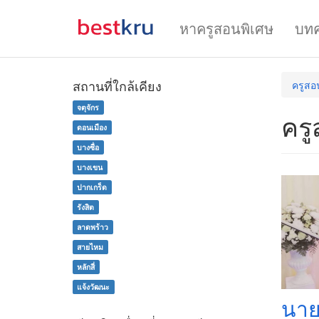
หาครูสอนพิเศษ
บท
สถานที่ใกล้เคียง
ครูส
จตุจักร
ครู
ดอนเมือง
บางซื่อ
บางเขน
ปากเกร็ด
รังสิต
ลาดพร้าว
สายไหม
หลักสี่
แจ้งวัฒนะ
นาย