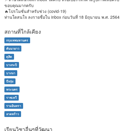
ขอบคุณมากครับ
🔥โปรโมชั่นสำหรับช่วง (covid-19)
ท่านใดสนใจ ลงรายชื่อใน inbox ก่อนวันที่ 18 มิถุนายน พ.ศ. 2564
สถานที่ใกล้เคียง
กรุงเทพมหานคร
คันนายาว
ดุสิต
บางกะปิ
บางนา
บึงกุ่ม
พระนคร
ราชเทวี
รามอินทรา
ลาดพร้าว
เรียนวิชาอื่นๆที่วัฒนา