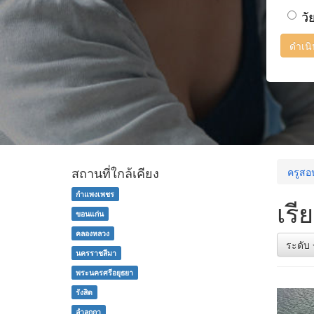
วั
ดำเน
สถานที่ใกล้เคียง
ครูสอ
กำแพงเพชร
เรี
ขอนแก่น
คลองหลวง
ระดับ
นครราชสีมา
พระนครศรีอยุธยา
รังสิต
ลำลูกกา