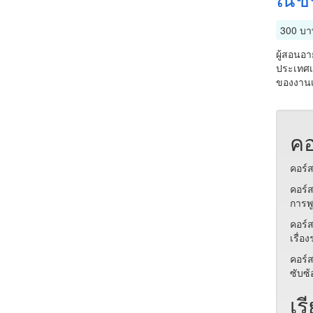
300 บา
ผู้สอนอ
ประเทศเย
ของงาน
คอ
คอร์
คอร์ส
การพู
คอร์ส
เรื่อ
คอร์ส
ซับซ้
เร