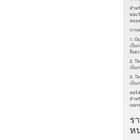
สำหร
สอบว
หนอง
การทด
1. Go
เป็นก
ถึงค
2. T
เป็นก
3. Te
เป็น
คอร์
สำหร
เยอร
รา
ห