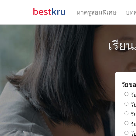
หาครูสอนพิเศษ
บท
เรีย
วัยขอ
วั
ว
วั
วั
วั