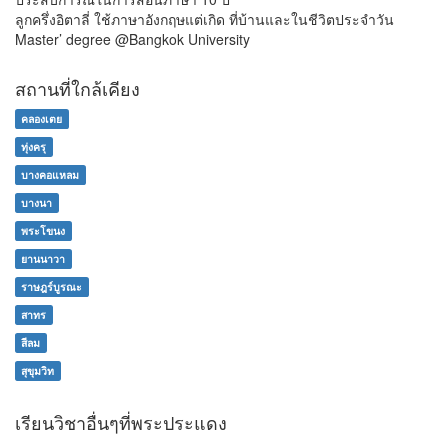
ลูกครึ่งอิตาลี่ ใช้ภาษาอังกฤษแต่เกิด ที่บ้านและในชีวิตประจำวัน
Master’ degree @Bangkok University
สถานที่ใกล้เคียง
คลองเตย
ทุ่งครุ
บางคอแหลม
บางนา
พระโขนง
ยานนาวา
ราษฎร์บูรณะ
สาทร
สีลม
สุขุมวิท
เรียนวิชาอื่นๆที่พระประแดง