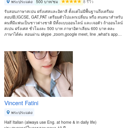
พระประแดง
500 บาท/ชม
8 รีวิว
รับสอนภาษาสเปน ฝรั่งเศสและอิตาลี ตั้งแต่ไม่มีพื้นฐานถึงเตรียม
สอบIB,IGCSE, GAT,PAT เตรียมตัวไปแลกเปลี่ยน หรือ สนทนาสำหรับ
คนที่มีแฟนเป็นชาวต่างชาติ มีทั้งแบบออนไลน์ และเจอตัว ถ้าออนไลน์
สเปน ฝรั่งเศส ชั่วโมงละ 500 บาท ภาษาอิตาเลียน 600 บาท คละ
ภาษาได้ค่ะ สอนผ่าน skype ,zoom,google meet, line ,what's app…
Vincent Fatini
พระประแดง
Half Italian (always use Eng. at home & in daily life)
ประสบการณ์ในการสอนภาษา 10 ปี