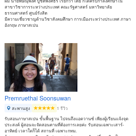
ผม นายพิษณุพงศ์ บูชิตพงศธร เรียกว่า เต้ย ก็ได้ครับกำลังศึกษาใน
สาขาวิชาการระหว่างประเทศ คณะรัฐศาสตร์ มหาวิทยาลัย
ธรรมศาสตร์ ศูนย์รังสิต
มีความเชี่ยวชาญด้านวิชาสังคมศึกษา การเมืองระหว่างประเทศ ภาษา
อังกฤษ ภาษาสเปน
Premruethai Soonsuwan
สะพานสูง
1 รีวิว
รับสอนภาษาสเปน ขั้นพื้นฐาน ไปจนถึงแอดวานซ์ เพียงผู้เรียนแจ้งจุด
ประสงค์ ผู้สอนจะจัดสอนตามที่ต้องการเลยค่ะ รับสอนเฉพาะเสาร์-
อาทิตย์ เวลาใดก็ได้ สถานที่ เฉพาะกทม.