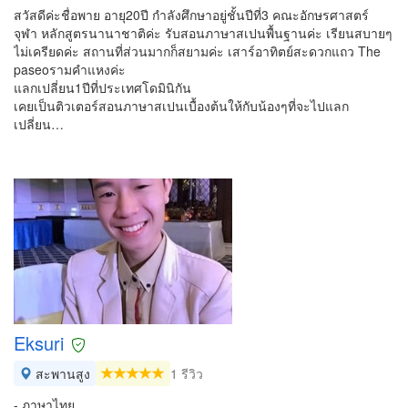
สวัสดีค่ะชื่อพาย อายุ20ปี กำลังศึกษาอยู่ชั้นปีที่3 คณะอักษรศาสตร์
จุฬา หลักสูตรนานาชาติค่ะ รับสอนภาษาสเปนพื้นฐานค่ะ เรียนสบายๆ
ไม่เครียดค่ะ สถานที่ส่วนมากก็สยามค่ะ เสาร์อาทิตย์สะดวกแถว The
paseoรามคำแหงค่ะ
แลกเปลี่ยน1ปีที่ประเทศโดมินิกัน
เคยเป็นติวเตอร์สอนภาษาสเปนเบื้องต้นให้กับน้องๆที่จะไปแลก
เปลี่ยน…
Eksuri
สะพานสูง
1 รีวิว
- ภาษาไทย