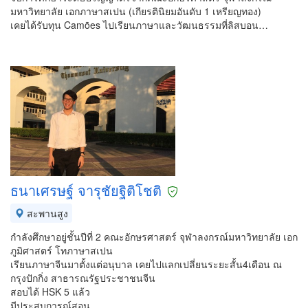
มหาวิทยาลัย เอกภาษาสเปน (เกียรตินิยมอันดับ 1 เหรียญทอง)
เคยได้รับทุน Camões ไปเรียนภาษาและวัฒนธรรมที่ลิสบอน…
ธนาเศรษฐ์ จารุชัยฐิติโชติ
สะพานสูง
กำลังศึกษาอยู่ชั้นปีที่ 2 คณะอักษรศาสตร์ จุฬาลงกรณ์มหาวิทยาลัย เอก
ภูมิศาสตร์ โทภาษาสเปน
เรียนภาษาจีนมาตั้งแต่อนุบาล เคยไปแลกเปลี่ยนระยะสั้น4เดือน ณ
กรุงปักกิ่ง สาธารณรัฐประชาชนจีน
สอบได้ HSK 5 แล้ว
มีประสบการณ์สอน