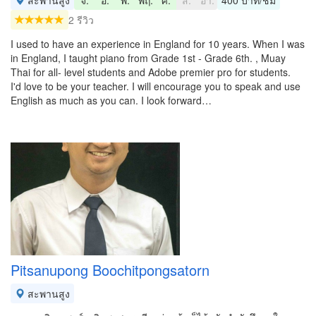
สะพานสูง
จ.
อ.
พ.
พฤ.
ศ.
ส.
อา.
400 บาท/ชม
2 รีวิว
I used to have an experience in England for 10 years. When I was
in England, I taught piano from Grade 1st - Grade 6th. , Muay
Thai for all- level students and Adobe premier pro for students.
I'd love to be your teacher. I will encourage you to speak and use
English as much as you can. I look forward…
Pitsanupong Boochitpongsatorn
สะพานสูง