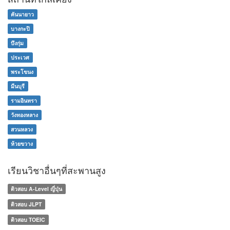
คันนายาว
บางกะปิ
บึงกุ่ม
ประเวศ
พระโขนง
มีนบุรี
รามอินทรา
วังทองหลาง
สวนหลวง
ห้วยขวาง
เรียนวิชาอื่นๆที่สะพานสูง
ติวสอบ A-Level ญี่ปุ่น
ติวสอบ JLPT
ติวสอบ TOEIC