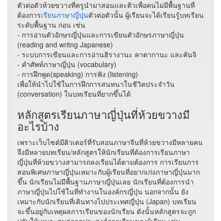
ตัวต่อตัวห้วยขวางที่ครูนำมาสอนและติวเพื่อคนไม่มีพื้นฐานที่
ต้องการ
เรียนภาษาญี่ปุ่น
ตัวต่อตัวนั้น ผู้เรียนจะได้เรียนรู้บทเรียน
ระดับพื้นฐาน ก่อน เช่น
- การอ่านตัวอักษรญี่ปุ่นและการเขียนตัวอักษรภาษาญี่ปุ่น
(reading and writng Japanese)
- ระบบการเขียนและการอ่านฮิรางานะ คาตากานะ และคันจิ
- คำศัพท์ภาษาญี่ปุ่น (vocabulary)
- การฝึกพูด(speaking) การฟัง (listening)
เพื่อให้นำไปใช้ในการฝึกการสนทนาในชีวิตประจำวัน
(conversation) ในบทเรียนที่ยากขึ้นได้
หลักสูตรเรียนภาษาญี่ปุ่นที่ห้วยขวางมี
อะไรบ้าง
เพราะเว็บไซต์มีติวเตอร์ที่รับสอนภาษาจีนที่ห้วยขวางมีหลายคน
จึงมีหลายบทเรียน/หลักสูตรให้นักเรียนที่ต้องการเรียนภาษา
ญี่ปุ่นที่ห้วยขวางสามารถลงเรียนได้่ตามต้องการ การเรียนการ
สอนพิเศษภาษาญี่ปุ่นเหมาะกับผู้เรียนที่อยากเก่งภาษาญี่ปุ่นมาก
ขึ้น นักเรียนไม่มีพื้นฐานภาษาญี่ปุ่นเลย นักเรียนที่ต้องการนำ
ภาษาญี่ปุ่นไปใช้ในที่ทำงานในองค์กรญี่ปุ่น นอกจากนั้น ยัง
เหมาะกับนักเรียนที่เดินทางไปประเทศญี่ปุ่น (Japan) บทเรียน
จะขึ้นอยู่กับเหตุผลการเรียนของนักเรียน ดังนั้นหลักสูตรจะถูก