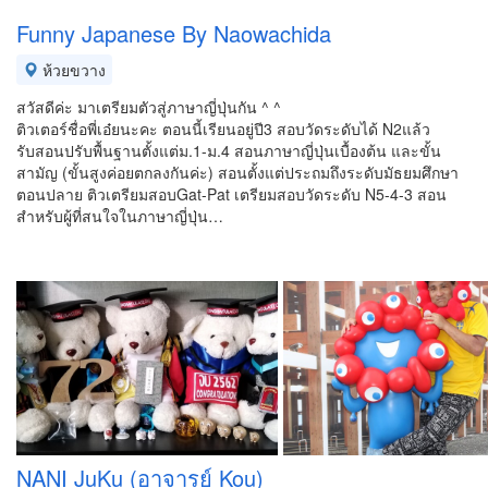
Funny Japanese By Naowachida
ห้วยขวาง
สวัสดีค่ะ มาเตรียมตัวสู่ภาษาญี่ปุ่นกัน ^ ^
ติวเตอร์ชื่อพี่เอ๋ยนะคะ ตอนนี้เรียนอยู่ปี3 สอบวัดระดับได้ N2แล้ว
รับสอนปรับพื้นฐานตั้งแต่ม.1-ม.4 สอนภาษาญี่ปุ่นเบื้องต้น และขั้น
สามัญ (ขั้นสูงค่อยตกลงกันค่ะ) สอนตั้งแต่ประถมถึงระดับมัธยมศึกษา
ตอนปลาย ติวเตรียมสอบGat-Pat เตรียมสอบวัดระดับ N5-4-3 สอน
สำหรับผู้ที่สนใจในภาษาญี่ปุ่น…
NANI JuKu (อาจารย์ Kou)