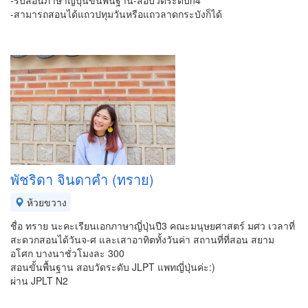
-รับสอนภาษาญี่ปุ่นขั้นพื้นฐาน-สอบวัดระดับn4
-สามารถสอนได้แถวปทุมวันหรือแถวลาดกระบังก็ได้
พัชริดา จินดาคำ (ทราย)
ห้วยขวาง
ชื่อ ทราย นะคะเรียนเอกภาษาญี่ปุ่นปี3 คณะมนุษยศาสตร์ มศว เวลาที่
สะดวกสอนได้วันจ-ศ และเสาอาทิตทั้งวันค่า สถานที่ที่สอน สยาม
อโศก บางนาชั่วโมงละ 300
สอนขั้นพื้นฐาน สอบวัดระดับ JLPT แพทญี่ปุ่นค่ะ:)
ผ่าน JPLT N2