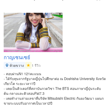
กาญเซนเซย์
ห้วยขวาง
1 รีวิว
- สอบผ่านN1 121คะแนน
- ได้รับทุนจากรัฐบาลญี่ปุ่นไปศึกษาต่อ ณ Doshisha University จังหวัด
เกียวโต ระยะเวลา1ปี
- เคยเป็นติวเตอร์ที่สถาบันกวดวิชา The BTS สอนภาษาญี่ปุ่นระดับ
ต้น-กลางและติวสอบPat7.3
- เคยทำงานล่ามเลขาที่บริษัท Mitsubishi Electric กันยงวัฒนา แผนก
ขายระบบปรับอากาศเป็นเวลา2ปี