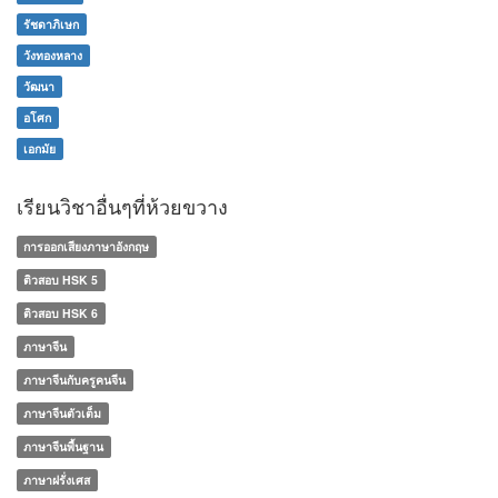
รัชดาภิเษก
วังทองหลาง
วัฒนา
อโศก
เอกมัย
เรียนวิชาอื่นๆที่ห้วยขวาง
การออกเสียงภาษาอังกฤษ
ติวสอบ HSK 5
ติวสอบ HSK 6
ภาษาจีน
ภาษาจีนกับครูคนจีน
ภาษาจีนตัวเต็ม
ภาษาจีนพื้นฐาน
ภาษาฝรั่งเศส