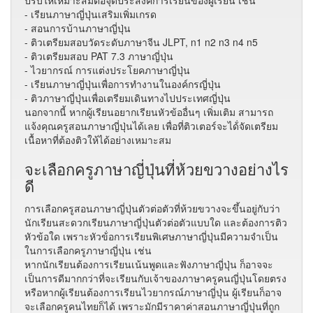
ปรับให้เหมาะสมต่อจุดประสงค์การเรียนของผู้เรียน เช่น
- เรียนภาษาญี่ปุ่นเสริมเพิ่มเกรด
- สอนการบ้านภาษาญี่ปุ่น
- ติวเตรียมสอบวัดระดับภาษาจีน JLPT, n1 n2 n3 n4 n5
- ติวเตรียมสอบ PAT 7.3 ภาษาญี่ปุ่น
- ไวยากรณ์ การแต่งประโยคภาษาญี่ปุ่น
- เรียนภาษาญี่ปุ่นเพื่อการทำงานในองค์กรญี่ปุ่น
- ติวภาษาญี่ปุ่นเพื่อเตรียมเดินทางไปประเทศญี่ปุ่น
นอกจากนี้ หากผู้เรียนอยากเรียนหัวข้ออื่นๆ เพิ่มเติม สามารถ
แจ้งคุณครูสอนภาษาญี่ปุ่นได้เลย เพื่อที่ติวเตอร์จะได้่จัดเตรียม
เนื้อหาที่ต้องติวให้ได้อย่างเหมาะสม
จะเลือกครูภาษาญี่ปุ่นที่ห้วยขวางอย่างไร
ดี
การเลือกครูสอนภาษาญี่ปุ่นตัวต่อตัวที่ห้วยขวางจะขึ้นอยู่กับว่า
นักเรียนสะดวกเรียนภาษาญี่ปุ่นตัวต่อตัวแบบใด และต้องการติว
หัวข้อใด เพราะหัวข้่อการเรียนพิเศษภาษาญี่ปุ่นมีความจำเป็น
ในการเลือกครูภาษาญี่ปุ่น เช่น
หากนักเรียนต้องการเรียนเน้นพูดและฟังภาษาญี่ปุ่น ก็อาจจะ
เป็นการดีมากกว่าที่จะเรียนกับเจ้าของภาษาครูคนญี่ปุ่นโดยตรง
หรือหากผู้เรียนต้องการเรียนไวยากรณ์ภาษาญี่ปุ่น ผู้เรียนก็อาจ
จะเลือกครูคนไทยก็ได้ เพราะมักมีราคาค่าสอนภาษาญี่ปุ่นที่ถูก