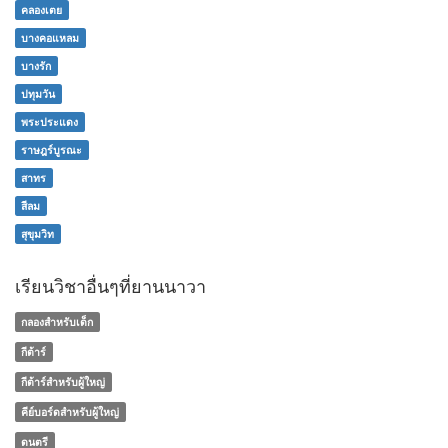
คลองเตย
บางคอแหลม
บางรัก
ปทุมวัน
พระประแดง
ราษฎร์บูรณะ
สาทร
สีลม
สุขุมวิท
เรียนวิชาอื่นๆที่ยานนาวา
กลองสำหรับเด็ก
กีต้าร์
กีต้าร์สำหรับผู้ใหญ่
คีย์บอร์ดสำหรับผู้ใหญ่
ดนตรี