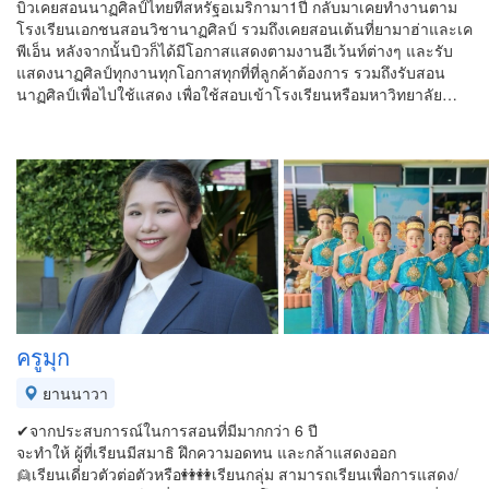
บิวเคยสอนนาฏศิลป์ไทยที่สหรัฐอเมริกามา1ปี กลับมาเคยทำงานตาม
โรงเรียนเอกชนสอนวิชานาฏศิลป์ รวมถึงเคยสอนเต้นที่ยามาฮ่าและเค
พีเอ็น หลังจากนั้นบิวก็ได้มีโอกาสแสดงตามงานอีเว้นท์ต่างๆ และรับ
แสดงนาฏศิลป์ทุกงานทุกโอกาสทุกที่ที่ลูกค้าต้องการ รวมถึงรับสอน
นาฏศิลป์เพื่อไปใช้แสดง เพื่อใช้สอบเข้าโรงเรียนหรือมหาวิทยาลัย…
ครูมุก
ยานนาวา
✔จากประสบการณ์ในการสอนที่มีมากกว่า 6 ปี
จะทำให้ ผู้ที่เรียนมีสมาธิ ฝึกความอดทน และกล้าแสดงออก
👱เรียนเดี่ยวตัวต่อตัวหรือ👭👭เรียนกลุ่ม สามารถเรียนเพื่อการแสดง/