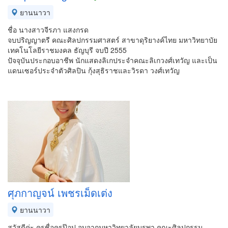
ยานนาวา
ชื่อ นางสาวจีรภา แสงกรด
จบปริญญาตรี คณะศิลปกรรมศาสตร์ สาขาดุริยางค์ไทย มหาวิทยาบัย
เทคโนโลยีราชมงคล ธัญบุรี จบปี 2555
ปัจจุบันประกอบอาชีพ นักแสดงลิเกประจำคณะลิเกวงศ์เทวัญ และเป็น
แดนเซอร์ประจำตัวศิลปิน กุ้งสุธิราชและวิรดา วงศ์เทวัญ
ศุภกาญจน์ เพชรเม็ดเต่ง
ยานนาวา
สวัสดีค่ะ ครูชื่อครูป๊อป จบจากมหาวิทยาลัยบูรพา คณะศิลปกรรม