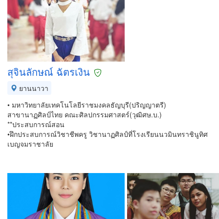
สุจินลักษณ์ ฉัตรเงิน
ยานนาวา
• มหาวิทยาลัยเทคโนโลยีราชมงคลธัญบุรี(ปริญญาตรี)
สาขานาฏศิลป์ไทย คณะศิลปกรรมศาสตร์(วุฒิศษ.บ.)
**ประสบการณ์สอน
•ฝึกประสบการณ์วิชาชีพครู วิชานาฏศิลป์ที่โรงเรียนนวมินทราชินูทิศ
เบญจมราชาลัย