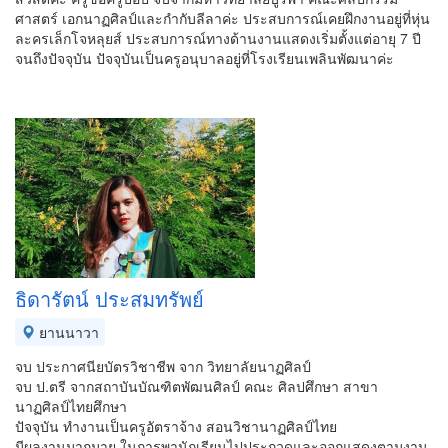
ศาสตร์ เอกนาฏศิลป์และกำกับลีลาค่ะ ประสบการณ์เคยฝึกงานอยู่ที่หุ่น
ละครเล็กโจหลุยส์ ประสบการณ์ทางด้านงานแสดงเริ่มตั้งแต่อายุ 7 ปี
จนถึงปัจจุบัน ปัจจุบันเป็นครูอนุบาลอยู่ที่โรงเรียนเพลินพัฒนาค่ะ
ธิดารัตน์ ประสมทรัพย์
ยานนาวา
จบ ประกาศนียบัตรวิชาชีพ จาก วิทยาลัยนาฏศิลป์
จบ ป.ตรี จากสถาบันบัณฑิตพัฒนศิลป์ คณะ ศิลปศึกษา สาขา
นาฏศิลป์ไทยศึกษา
ปัจจุบัน ทำงานเป็นครูอัตราจ้าง สอนวิชานาฏศิลป์ไทย
มีผลงานมากมาย ในการพานักเรียนไปประกวดและออกแสดงตามงาน